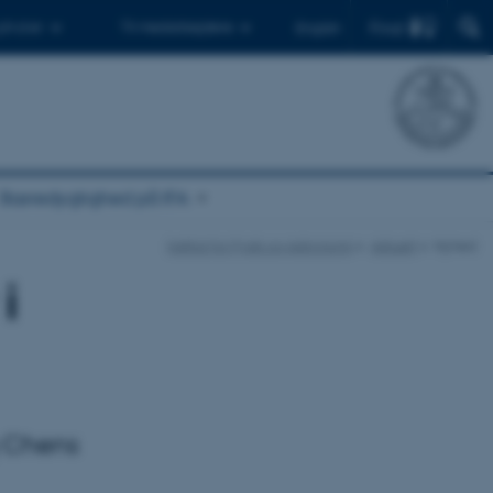
Find
 ph.d.er
Til medarbejdere
English
Bæredygtighed på IFA
Institut for Fysik og Astronomi
Aktuelt
Nyhed
i
ng Chens