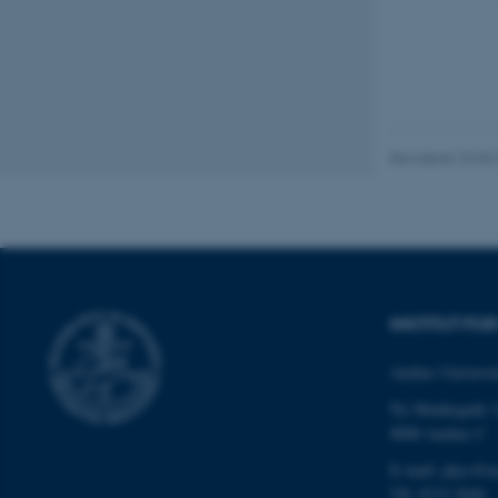
Nødvendige cooki
grundlæggende fu
cookies.
Revideret 29.09
Navn
be_typo_user
INSTITUT FO
fe_typo_user
Aarhus Universit
Ny Munkegade 
8000 Aarhus C
E-mail: phys@a
Tlf: 8715 5696