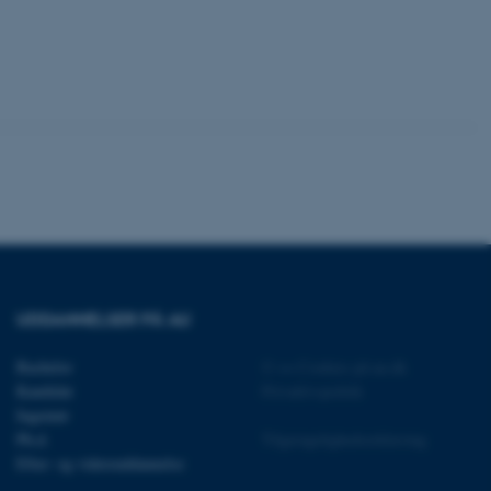
ere nogle
rer uden disse
 vores CMS-udbyder,
identificere en backend-
bruger er logget ind i
UDDANNELSER PÅ AU
rbundet med Typo3-
emet. Det bruges generelt
ntifikator for at gøre det
Bachelor
©
—
Cookies på au.dk
præferencer, men i mange
 ikke nødvendigt, da det
Kandidat
Privatlivspolitik
lt af platformen, skønt
webstedsadministratorer. I
Ingeniør
dstillet til at blive
Ph.d.
Tilgængelighedserklæring
en browsersession. Det
entifikator i stedet for
Efter- og videreuddannelse