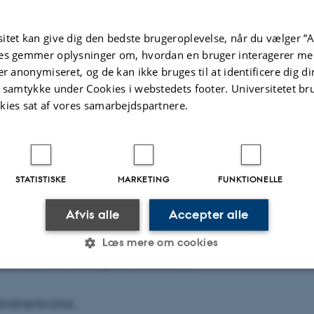
itet kan give dig den bedste brugeroplevelse, når du vælger ”A
u and my research interests focus on surface science studie
es gemmer oplysninger om, hvordan en bruger interagerer med
nd quantum systems, including growth of 2D crystals, sur
er anonymiseret, og de kan ikke bruges til at identificere dig d
t samtykke under Cookies i webstedets footer. Universitetet br
d physical properties of topological materials and hetero
kies sat af vores samarbejdspartnere.
D degree of Chemistry from Tsinghua University in 2019 a
. Yong Chen’s lab as a postdoctoral researcher at Purdue U
STATISTISKE
MARKETING
FUNKTIONELLE
m Jul, 2022, I will join Prof. Yong Chen’s lab at Aarhus Unive
Afvis alle
Accepter alle
 postdoctoral research. I always like to talk to people an
 which I learn from people and keep my mind updated, w
Læs mere om cookies
very important for a good researcher.
Statistiske
Marketing
Funktionelle
come to Lina.