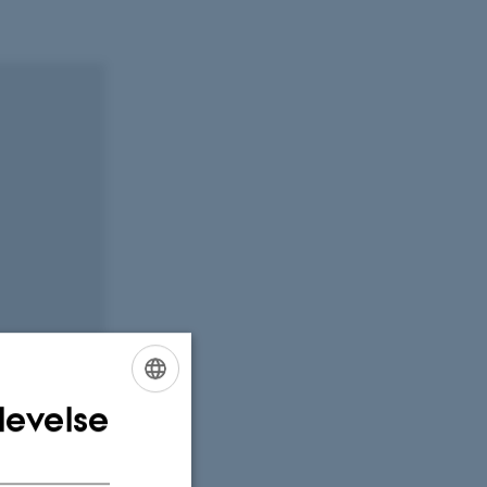
levelse
ENGLISH
DANISH