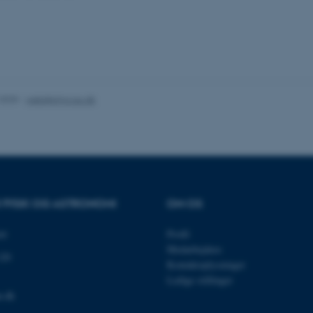
es hjælper med at gøre hjemmesiden brugbar ved at aktiv
nktioner som navigation mm. Hjemmesiden kan ikke funge
.2025
-
web@phys.au.dk
Udbyder / Domæne
Udløb
Beskrivelse
30
Denne cookie sættes af
TYPO3 Association
minutter
TYPO3, og bruges til at 
.au.dk
session, når en backend-
TYPO3 eller Frontend.
R FYSIK OG ASTRONOMI
OM OS
30
Dette cookienavn er fo
Typo3 Association
minutter
webindholdsstyringssyst
.au.dk
som en brugersessionside
et
Profil
muligt at gemme bruger
tilfælde er det muligvis
Medarbejdere
kan indstilles ved defau
120
dette kan forhindres af 
Kontaktoplysninger
de fleste tilfælde er det in
Ledige stillinger
ødelagt i slutningen af 
indeholder en tilfældig id
u.dk
specifikke brugerdata.