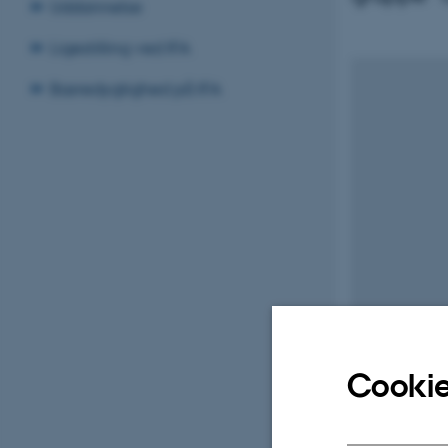
Uddannelse
Ligestilling ved IFA
Bæredygtighed på IFA
Privat foto: Lina 
Cookie
28. juni 2022