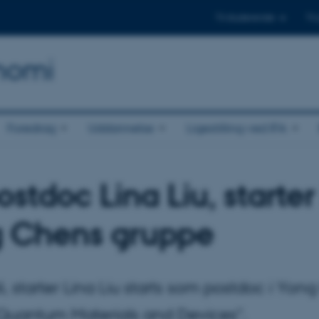
Til studerende
Til
onomi
Foredrag
Uddannelse
Ligestilling ved IFA
stdoc Lina Liu, starter 
 Chens gruppe
li, starter Lina Liu starts som postdoc i Yo
Quantum Materials and Devices".