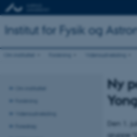
Institut for Fysik og Astr
Om instituttet
Forskning
Vidensudveksling
Ny po
Om instituttet
Yong
Forskning
Vidensudveksling
Den 1. ju
Foredrag
gruppe "