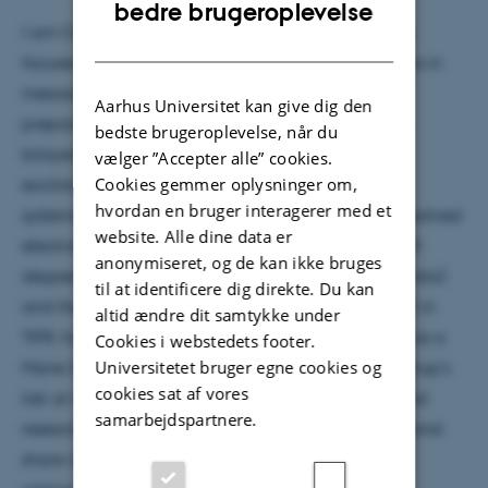
ENGLISH
bedre brugeroplevelse
I am Chakradhar Sahoo and my research interests
DANISH
focuses on “Designing many-particle wavefunctions in
mesoscopic quantum devices”, which includes
Aarhus Universitet kan give dig den
preparation of quantum devices out of 2D hetero-
bedste brugeroplevelse, når du
bilayers and measurement of many particles like
vælger ”Accepter alle” cookies.
Cookies gemmer oplysninger om,
excitons distribution and their interactions in such
hvordan en bruger interagerer med et
systems capturing time-energy and momentum resolved
website. Alle dine data er
electronic structures. I obtained my master and PhD
anonymiseret, og de kan ikke bruges
degree of Physics from University of Hyderabad (India)
til at identificere dig direkte. Du kan
and then I was a postdoc in OIST (Japan) and then in
altid ændre dit samtykke under
TIFR, Hyderabad. Since August 2022, I am starting as a
Cookies i webstedets footer.
Universitetet bruger egne cookies og
Marie Sklodowska-Curie postdoc in Prof. Søren Ulstrup’s
cookies sat af vores
lab at Aarhus University to continue my postdoctoral
samarbejdspartnere.
research. I am always curious to chat with people and
share ideas, which provides opportunities to learn