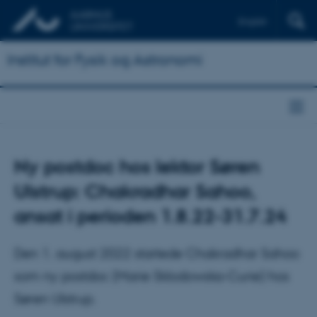
English
Institut for Fysik og Astronomi
Ny postdoc hos lektor Søren
Ulstrup: Chakradhar Sahoo,
ansat i perioden 1.8.22-31.7.24
Den 1. august 2022 startede Chakradhar Sahoo
som ny postdoc (Marie Sklodowska-Curie) hos
Søren Ulstrup.