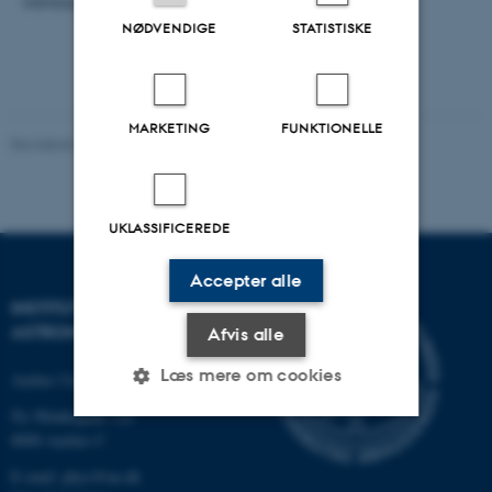
various things from different people.
NØDVENDIGE
STATISTISKE
MARKETING
FUNKTIONELLE
Revideret 29.09.2025
-
web@phys.au.dk
UKLASSIFICEREDE
Accepter alle
INSTITUT FOR FYSIK OG
ASTRONOMI
Afvis alle
Læs mere om cookies
Aarhus Universitet
Ny Munkegade 120
8000 Aarhus C
Nødvendige
Statistiske
Marketing
E-mail: phys@au.dk