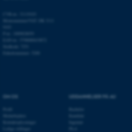
CVR-nr.: 31119103
Momsnummer/VAT: DK 3111
Nødvendige cookies hjælper
9103
med at gøre hjemmesiden
P-nr.: 1009828059
brugbar ved at aktivere nogle
EAN-nr.: 5798000419872
grundlæggende funktioner
Stedkode: 7251
som navigation mm.
Enhedsnummer: 5200
Hjemmesiden kan ikke
fungerer uden disse cookies.
Navn
Udbyder / Domæne
OM OS
UDDANNELSER PÅ AU
be_typo_user
TYPO3 Association
.au.dk
Profil
Bachelor
Medarbejdere
Kandidat
Kontaktoplysninger
Ingeniør
Ledige stillinger
Ph.d.
fe_typo_user
Typo3 Association