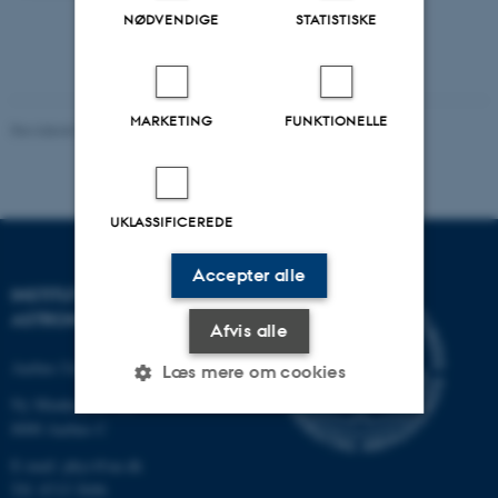
NØDVENDIGE
STATISTISKE
MARKETING
FUNKTIONELLE
Revideret 29.09.2025
-
web@phys.au.dk
UKLASSIFICEREDE
Accepter alle
INSTITUT FOR FYSIK OG
ASTRONOMI
Afvis alle
Aarhus Universitet
Læs mere om cookies
Ny Munkegade 120
8000 Aarhus C
Nødvendige
Statistiske
Marketing
E-mail: phys@au.dk
Tlf: 8715 5696
Funktionelle
Uklassificerede