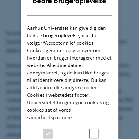
bedre brugeroplevelse
DANISH
Aarhus Universitet kan give dig den
Ny postdoc, Diptaranjan Das, starter 1. September i :
bedste brugeroplevelse, når du
Quantum Measurement and Manipulation Group, som
vælger ”Accepter alle” cookies.
Cookies gemmer oplysninger om,
ledes af professor MSO, Jacob Sherson.
hvordan en bruger interagerer med et
website. Alle dine data er
Diptaranjan Das tog sin ph.d. på University of Wisconsin,
anonymiseret, og de kan ikke bruges
Madison, hvor han arbejdede i en "
experimental atomic
til at identificere dig direkte. Du kan
physics group headed by
Prof. Deniz Yavuz
. Here I
altid ændre dit samtykke under
studied the physics of interaction of cold atoms with
Cookies i webstedets footer.
coherent radiation
.
Before moving to Madison for my PhD
Universitetet bruger egne cookies og
I spent two years doing my Masters at the Indian Institute
cookies sat af vores
samarbejdspartnere.
of Science Education and Research in Kolkata, India,
following my undergraduate studies at the Indian
Institute of Technology, Kharagpur."