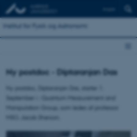
English
Institut for Fysik og Astronomi
Ny postdoc - Diptaranjan Das
Ny postdoc, Diptaranjan Das, starter 1.
September i : Quantum Measurement and
Manipulation Group, som ledes af professor
MSO, Jacob Sherson.