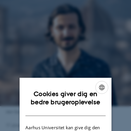
Cookies giver dig en
ENGLISH
bedre brugeroplevelse
DANISH
Iden Djavani Tabrizi
17. januar 2024
af
Anna Katrine Mathiassen
Aarhus Universitet kan give dig den