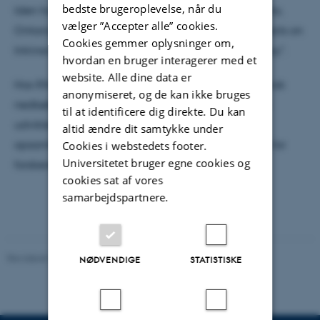
bedste brugeroplevelse, når du
Iden har færdiggjort sin PhD på University of Toronto,
vælger ”Accepter alle” cookies.
Ontario, Canada med titlen: "Studying Solvent Effects on
Cookies gemmer oplysninger om,
Intrinsic Photophysics Using Gas-Phase Spectroscopy".
hvordan en bruger interagerer med et
website. Alle dine data er
Hos IFA skal han arbejde med fotofysik for kryogenisk
anonymiseret, og de kan ikke bruges
nedkølede ioner i vakuum, og skal hjælpe med at
til at identificere dig direkte. Du kan
udvikle nye instrumenter til at gøre fluorescens-
altid ændre dit samtykke under
opsamling i massespektrometre mere tilgængelig for
Cookies i webstedets footer.
Universitetet bruger egne cookies og
forskere.
cookies sat af vores
samarbejdspartnere.
Revideret 29.09.2025
-
web@phys.au.dk
NØDVENDIGE
STATISTISKE