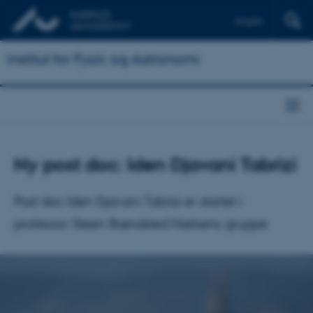
English
Institut for Fysik og Astronomi
Ny post doc: Iden Djavani Tabrizi
Post doc Iden Djavani Tabrizi er startet i
professor Steen Brøndsted Nielsens gruppe