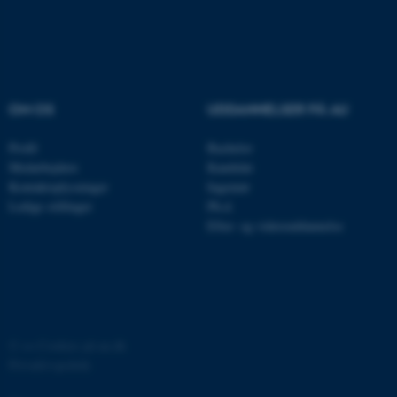
med at gøre hjemmesiden
brugbar ved at aktivere nogle
grundlæggende funktioner
som navigation mm.
Hjemmesiden kan ikke
OM OS
UDDANNELSER PÅ AU
fungerer uden disse cookies.
Profil
Bachelor
Medarbejdere
Kandidat
Kontaktoplysninger
Ingeniør
Navn
Udbyder / Domæne
Ledige stillinger
Ph.d.
be_typo_user
TYPO3 Association
Efter- og videreuddannelse
.au.dk
fe_typo_user
Typo3 Association
.au.dk
©
—
Cookies på au.dk
Privatlivspolitik