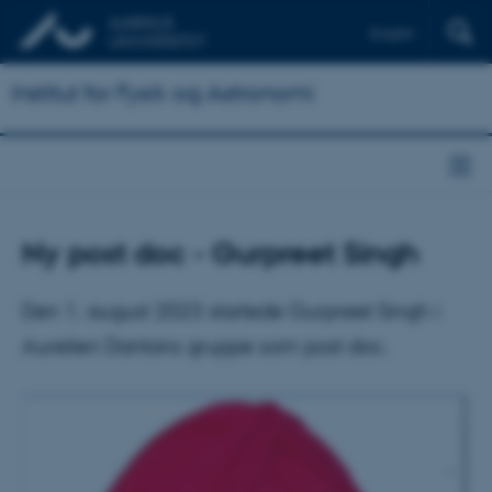
English
Institut for Fysik og Astronomi
Ny post doc - Gurpreet Singh
Den 1. august 2023 startede Gurpreet Singh i
Aurelien Dantans gruppe som post doc.