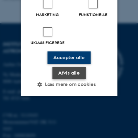
MARKETING
FUNKTIONELLE
UKLASSIFICEREDE
INSTITUT FOR FYSIK OG
ASTRONOMI
Accepter alle
Aarhus Universitet
Afvis alle
Ny Munkegade 120
8000 Aarhus C
Læs mere om cookies
E-mail: phys@au.dk
Tlf: 8715 5696
Nødvendige
Statistiske
Marketing
CVR-nr.: 31119103
Funktionelle
Uklassificerede
Momsnummer/VAT: DK 3111
9103
P-nr.: 1009828059