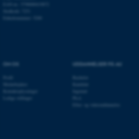
EAN-nr.: 5798000419872
Nødvendige cookies hjælper
Stedkode: 7251
med at gøre hjemmesiden
Enhedsnummer: 5200
brugbar ved at aktivere nogle
grundlæggende funktioner
som navigation mm.
Hjemmesiden kan ikke
fungerer uden disse cookies.
OM OS
UDDANNELSER PÅ AU
Profil
Bachelor
Navn
Udbyder / Domæne
Medarbejdere
Kandidat
be_typo_user
TYPO3 Association
Kontaktoplysninger
Ingeniør
.au.dk
Ledige stillinger
Ph.d.
Efter- og videreuddannelse
fe_typo_user
Typo3 Association
.au.dk