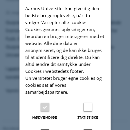
Aarhus Universitet kan give dig den
22. august 2023
af
Anna Katrine Mathiassen
bedste brugeroplevelse, når du
vælger ”Accepter alle” cookies.
Gurpreet Singh har taget sin ph.d. i materialevidenskab
Cookies gemmer oplysninger om,
(nanomateriale-baserede gassensorer) ved Institut for
hvordan en bruger interagerer med et
Fysik, Guru Nanak Dev University, Amritsar, Indien.
website. Alle dine data er
Gurpreet har arbejdet som postdoc-forsker ved Ajou
anonymiseret, og de kan ikke bruges
University i Sydkorea.
til at identificere dig direkte. Du kan
altid ændre dit samtykke under
I øjeblikket arbejder han på fremstilling og
Cookies i webstedets footer.
karakterisering af optomekaniske sensorer.
Universitetet bruger egne cookies og
cookies sat af vores
Varmt velkommen til Gurpreet!
samarbejdspartnere.
NØDVENDIGE
STATISTISKE
Revideret 29.09.2025
-
web@phys.au.dk