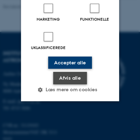
Revideret 29.09.2025
-
web@phys.au.dk
MARKETING
FUNKTIONELLE
UKLASSIFICEREDE
INSTITUT FOR FYSIK OG
ASTRONOMI
Accepter alle
Aarhus Universitet
Afvis alle
Ny Munkegade 120
Læs mere om cookies
8000 Aarhus C
E-mail: phys@au.dk
Tlf: 8715 5696
Nødvendige
Statistiske
Marketing
Funktionelle
Uklassificerede
CVR-nr.: 31119103
Momsnummer/VAT: DK 3111
9103