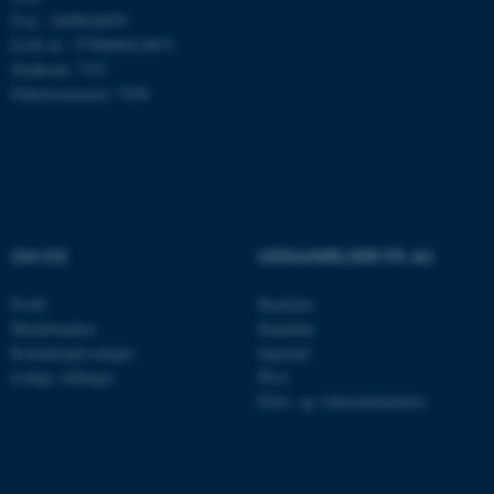
P-nr.: 1009828059
Nødvendige cookies hjælper
EAN-nr.: 5798000419872
med at gøre hjemmesiden
Stedkode: 7251
brugbar ved at aktivere nogle
Enhedsnummer: 5200
grundlæggende funktioner
som navigation mm.
Hjemmesiden kan ikke
fungerer uden disse cookies.
OM OS
UDDANNELSER PÅ AU
Navn
Udbyder / Domæne
Profil
Bachelor
be_typo_user
TYPO3 Association
Medarbejdere
Kandidat
.au.dk
Kontaktoplysninger
Ingeniør
Ledige stillinger
Ph.d.
Efter- og videreuddannelse
fe_typo_user
Typo3 Association
.au.dk