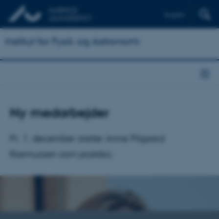
English
Institut for Fysik og Astronomi
Ny medarbejder
Pr. 1. december starter Anne Pilgaard
Rasmussen som postdoc.