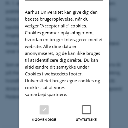
Pr. 1. december starter Anne Pilgaard Rasmussen som
postdoc.
Aarhus Universitet kan give dig den
bedste brugeroplevelse, når du
Anne modtog for nylig en Villum International Postdoc
vælger ”Accepter alle” cookies.
bevilling på 2,37 mio. med titlen ‘Spectroscopic
Cookies gemmer oplysninger om,
fingerprints of interstellar ions’ fra Villum Fonden.
hvordan en bruger interagerer med et
Annes forskning er indenfor spektroskopi af molekylære
website. Alle dine data er
ioner med en vinkel i astrofysik.
anonymiseret, og de kan ikke bruges
til at identificere dig direkte. Du kan
Som en del af postdoc-programmet vil Anne bruge to år
altid ændre dit samtykke under
på the Institute of Molecular Sciences of Orsay i Frankrig,
Cookies i webstedets footer.
Universitetet bruger egne cookies og
hvorefter hun vil vende tilbage til Aarhus det sidste år.
cookies sat af vores
Anne kommer til at samarbejde med Henrik Bjerregaard
samarbejdspartnere.
Pedersen.
NØDVENDIGE
STATISTISKE