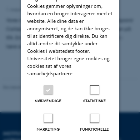
Cookies gemmer oplysninger om,
1. august 2022
hvordan en bruger interagerer med et
Vores nye elektronikfagteknikerlærling, Emil Rosengaard
website. Alle dine data er
anonymiseret, og de kan ikke bruges
Carlsson, starter den 1. august i elektronikafdelingen på
til at identificere dig direkte. Du kan
IFA. Emil er 25 år, bor i Århus og har tidligere været i
altid ændre dit samtykke under
lære som elektriker.
Cookies i webstedets footer.
Universitetet bruger egne cookies og
cookies sat af vores
samarbejdspartnere.
Revideret 29.09.2025
-
web@phys.au.dk
NØDVENDIGE
STATISTISKE
MARKETING
FUNKTIONELLE
INSTITUT FOR FYSIK OG