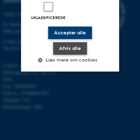
ASTRONOMI
Aarhus Universitet
UKLASSIFICEREDE
Ny Munkegade 120
8000 Aarhus C
Accepter alle
E-mail: phys@au.dk
Afvis alle
Tlf: 8715 5696
Læs mere om cookies
CVR-nr.: 31119103
Momsnummer/VAT: DK 3111
9103
Nødvendige
Statistiske
Marketing
P-nr.: 1009828059
EAN-nr.: 5798000419872
Funktionelle
Uklassificerede
Stedkode: 7251
Enhedsnummer: 5200
Nødvendige cookies hjælper
med at gøre hjemmesiden
brugbar ved at aktivere nogle