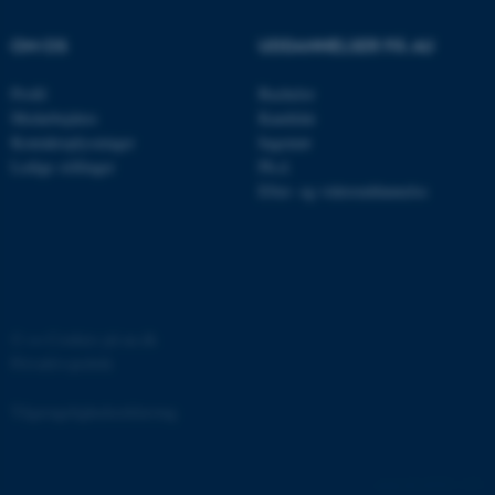
grundlæggende funktioner
som navigation mm.
OM OS
UDDANNELSER PÅ AU
Hjemmesiden kan ikke
fungerer uden disse cookies.
Profil
Bachelor
Medarbejdere
Kandidat
Kontaktoplysninger
Ingeniør
Ledige stillinger
Ph.d.
Navn
Udbyder / Domæne
Efter- og videreuddannelse
be_typo_user
TYPO3 Association
.au.dk
fe_typo_user
Typo3 Association
©
—
Cookies på au.dk
.au.dk
Privatlivspolitik
Tilgængelighedserklæring
65251 / i31