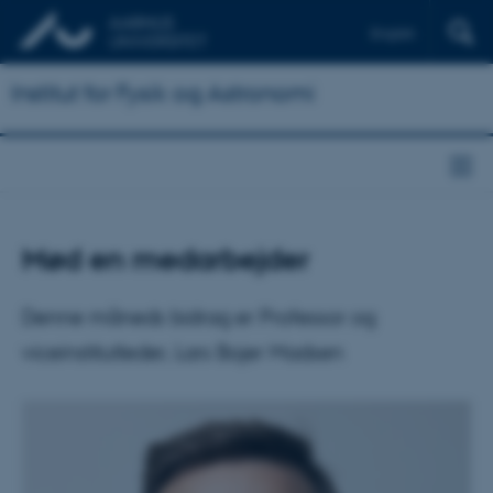
English
Institut for Fysik og Astronomi
Mød en medarbejder
Denne måneds bidrag er Professor og
viceinstitutleder, Lars Bojer Madsen