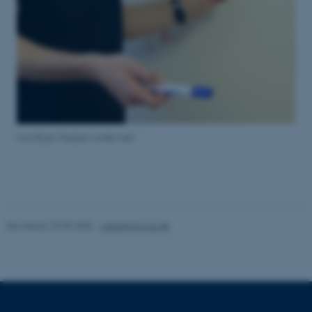
ASP.NET_SessionId
Microsoft Corporation
.au.dk
Lars Bojer Madsen underviser
JSESSIONID
Oracle Corporation
.au.dk
Revideret 29.09.2025
-
web@phys.au.dk
ARRAffinity
Microsoft Corporation
.mitstudie.au.dk