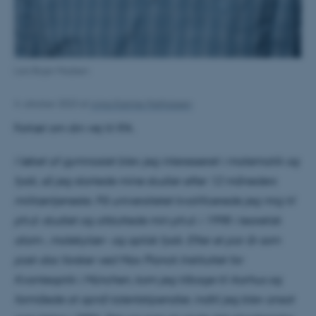
Lars Bojer Madsen
4. oktober 2023
af
Anna Katrine Mathiassen
Fortæl om din vej til IFA.
I løbet af gymnasiet blev jeg interesseret i matematik og
fysik, så jeg startede mine studier efter 12 måneders
militærtjeneste. På universitetet kvalificerede jeg mig til
ph.d.-studiet og afsluttede min ph.d. i 1998 i teoretisk
atom-, molekylær- og optisk fysik. Efter et par år som
post-doc forsker ved Max Planck Instituttet for
Kvanteoptik i München, kom jeg tilbage til Aarhus og
formåede at opnå talentstipendier, indtil jeg blev ansat