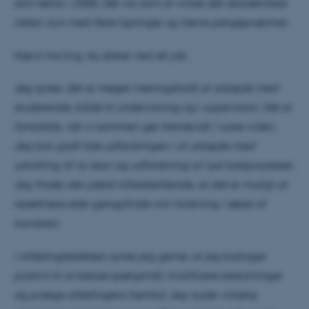
som lektor i 2006. Det var som at vinde det akademiske
lotteri, kun med flere ligninger og færre pengepræmier.
Nævn tre ting, du elsker ved dit job.
Jeg synes, det er meget meningsfuldt at arbejde med
studerende, både til undervisning og i supervision. Det er
fantastisk, når vi sammen gør fremskridt i vores viden.
Jeg kan godt lide udfordringen i at arbejde med
udvikling af ny teori og udforskning af nye fysikprocesser.
Jeg finder det yderst tilfredsstillende, at det er muligt at
redefinere eller genopfinde min forskning i løbet af
karrieren.
I afdelingsledelsen synes jeg gerne, at jeg bidrager
positivt til at belyse spørgsmål, kvalificere beslutninger
og præge afdelingens fremtid. Jeg nyder virkelig