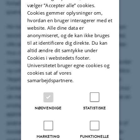
Fortæl os om din forskning. Hvad er det mest
vælger ”Accepter alle” cookies.
spændende forskningsresultat, du har opnået?
Cookies gemmer oplysninger om,
hvordan en bruger interagerer med et
Min forskning spænder over to områder: at skabe nye
website. Alle dine data er
anonymiseret, og de kan ikke bruges
teorier og anvende dem på uudforskede fænomener,
til at identificere dig direkte. Du kan
ofte sammen med vores eksperimentelle kammerater.
altid ændre dit samtykke under
Hvis vi taler spænding, fortjener mit arbejde med
Cookies i webstedets footer.
molekyler i intense femto- og attosekunds-laserimpulser
Universitetet bruger egne cookies og
og udviklingen af tidsafhængig many-body teori fokus.
cookies sat af vores
Meget af dette arbejde ville ikke være muligt uden
samarbejdspartnere.
Center for Videnskabelig Databehandling Aarhus, hvor
de meget professionelle systemadministratorer sikrer en
smidig drift af den højtydende computerfacilitet. I
NØDVENDIGE
STATISTISKE
øjeblikket dykker mine elever og jeg ind i den
spændende verden af stærk laserfelt-manipulation af
kondenseret stof-systemer – et varmt emne, der lover
MARKETING
FUNKTIONELLE