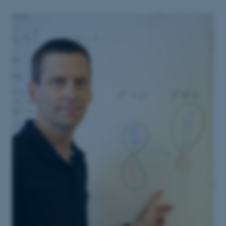
brugbar ved at aktivere nogle
grundlæggende funktioner
som navigation mm.
Hjemmesiden kan ikke
fungerer uden disse cookies.
Navn
Udbyder / Domæne
be_typo_user
TYPO3 Association
.au.dk
fe_typo_user
Typo3 Association
.au.dk