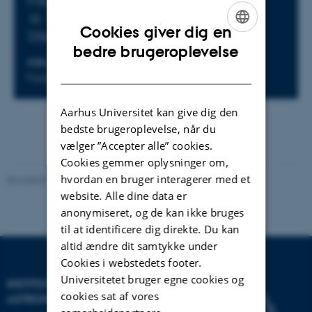
Fredag 25. september 2015,
kl. 14:00 - 16:00
Cookies giver dig en
Tilføj til kalender
ENGLISH
bedre brugeroplevelse
STED
DANISH
Fysisk Kantine
Aarhus Universitet kan give dig den
bedste brugeroplevelse, når du
vælger ”Accepter alle” cookies.
Cookies gemmer oplysninger om,
hvordan en bruger interagerer med et
Revideret 29.09.2025
-
web@phys.au.dk
website. Alle dine data er
anonymiseret, og de kan ikke bruges
til at identificere dig direkte. Du kan
altid ændre dit samtykke under
Cookies i webstedets footer.
Universitetet bruger egne cookies og
INSTITUT FOR FYSIK OG
cookies sat af vores
ASTRONOMI