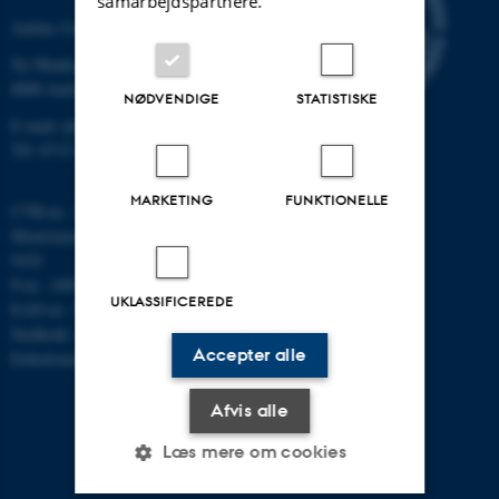
samarbejdspartnere.
Aarhus Universitet
Ny Munkegade 120
8000 Aarhus C
NØDVENDIGE
STATISTISKE
E-mail: phys@au.dk
Tlf: 8715 5696
MARKETING
FUNKTIONELLE
CVR-nr.: 31119103
Momsnummer/VAT: DK 3111
9103
P-nr.: 1009828059
UKLASSIFICEREDE
EAN-nr.: 5798000419872
Stedkode: 7251
Accepter alle
Enhedsnummer: 5200
Afvis alle
Læs mere om cookies