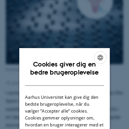
Cookies giver dig en
ENGLISH
Illustration af 2D-materiale. Ill.: Videnskab.dk
bedre brugeroplevelse
DANISH
10. juni 2021
af
Ole J. Knudsen
I samarbejde med Maria Barse fra Videnskab.dk har IFAs
Aarhus Universitet kan give dig den
Søren Ulstrup lavet en podcast om 2D-materialer,
bedste brugeroplevelse, når du
superledning og "twistronics". Lige det, du har brug for i
vælger ”Accepter alle” cookies.
en læsepause eller hvis du ligger og branker i det gode
Cookies gemmer oplysninger om,
hvordan en bruger interagerer med et
sommervejr (husk solcreme!)