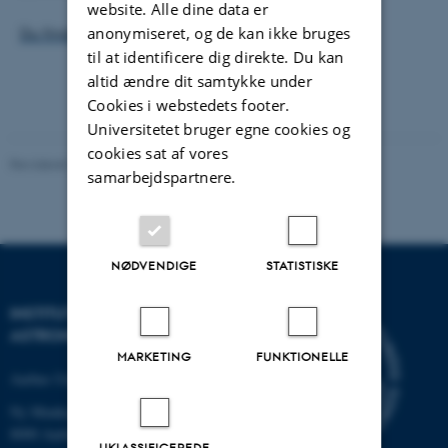
website. Alle dine data er
anonymiseret, og de kan ikke bruges
Du finder podcasten her.
til at identificere dig direkte. Du kan
altid ændre dit samtykke under
Cookies i webstedets footer.
Universitetet bruger egne cookies og
cookies sat af vores
Revideret 29.09.2025
-
web@phys.au.dk
samarbejdspartnere.
NØDVENDIGE
STATISTISKE
INSTITUT FOR FYSIK OG
ASTRONOMI
MARKETING
FUNKTIONELLE
Aarhus Universitet
Ny Munkegade 120
8000 Aarhus C
UKLASSIFICEREDE