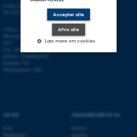
E-mail: phys@au.dk
Tlf: 8715 5696
Accepter alle
CVR-nr.: 31119103
Afvis alle
Momsnummer/VAT: DK 3111
Læs mere om cookies
9103
P-nr.: 1009828059
EAN-nr.: 5798000419872
Stedkode: 7251
Nødvendige
Statistiske
Marketing
Enhedsnummer: 5200
Funktionelle
Uklassificerede
Nødvendige cookies hjælper
med at gøre hjemmesiden
OM OS
UDDANNELSER PÅ AU
brugbar ved at aktivere nogle
grundlæggende funktioner
Profil
Bachelor
som navigation mm.
Medarbejdere
Kandidat