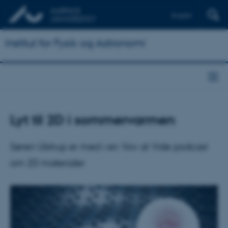
English
Institut for Fysik og Astronomi
Lyt til 2D i sommervarmen
Søren Ulstrup er med i en Vov at Vide podcast
om 2D materialer