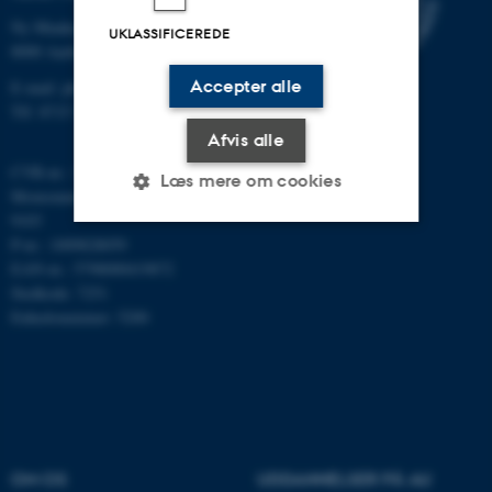
Ny Munkegade 120
UKLASSIFICEREDE
8000 Aarhus C
Accepter alle
E-mail: phys@au.dk
Tlf: 8715 5696
Afvis alle
CVR-nr.: 31119103
Læs mere om cookies
Momsnummer/VAT: DK 3111
9103
P-nr.: 1009828059
Nødvendige
Statistiske
Marketing
EAN-nr.: 5798000419872
Stedkode: 7251
Funktionelle
Uklassificerede
Enhedsnummer: 5200
Nødvendige cookies hjælper
med at gøre hjemmesiden
brugbar ved at aktivere nogle
grundlæggende funktioner
OM OS
UDDANNELSER PÅ AU