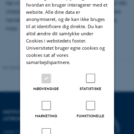
Det vil selvfølgelig være muligt at stille spørgsmål til ISRs
hvordan en bruger interagerer med et
arbejde og få information om hvordan det er at være
website. Alle dine data er
anonymiseret, og de kan ikke bruges
repræsentant, og som altid vil der være kaffe/te og
til at identificere dig direkte. Du kan
kage.
altid ændre dit samtykke under
Cookies i webstedets footer.
Universitetet bruger egne cookies og
cookies sat af vores
samarbejdspartnere.
Revideret 29.09.2025
-
web@phys.au.dk
NØDVENDIGE
STATISTISKE
INSTITUT FOR FYSIK OG
MARKETING
FUNKTIONELLE
ASTRONOMI
Aarhus Universitet