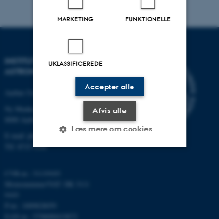
MARKETING
FUNKTIONELLE
INSTITUT FOR FYSIK OG
UKLASSIFICEREDE
ASTRONOMI
Accepter alle
Aarhus Universitet
Ny Munkegade 120
Afvis alle
8000 Aarhus C
Læs mere om cookies
E-mail: phys@au.dk
Tlf: 8715 5696
Nødvendige
Statistiske
Marketing
CVR-nr.: 31119103
Funktionelle
Uklassificerede
Momsnummer/VAT: DK 3111
9103
P-nr.: 1009828059
EAN-nr.: 5798000419872