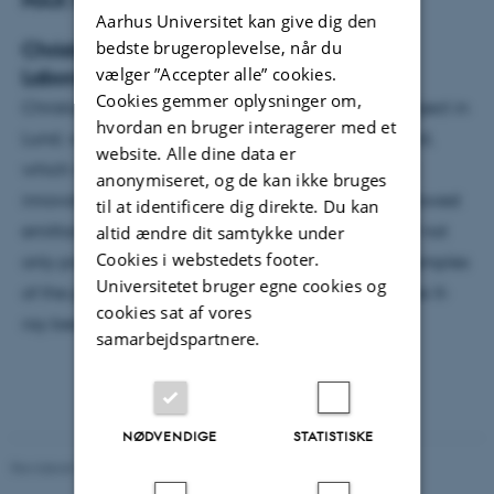
MAX IV – Making the invisible visible
Aarhus Universitet kan give dig den
bedste brugeroplevelse, når du
Christoph Quitmann, Director of MAX IV
vælger ”Accepter alle” cookies.
Laboratory, Lund University
Cookies gemmer oplysninger om,
Christoph Quitmann, the director of the MAX IV project in
hvordan en bruger interagerer med et
Lund, will present the new X-ray light source in Lund,
website. Alle dine data er
which will become operational in 2015. Due to an
anonymiseret, og de kan ikke bruges
innovative synchrotron design, it will become the lowest
til at identificere dig direkte. Du kan
emittance X-ray source in the world. Christoph will not
altid ændre dit samtykke under
Cookies i webstedets footer.
only present the new accelerator but also give examples
Universitetet bruger egne cookies og
of the possibilities with the expected high-brilliance X-
cookies sat af vores
ray beams from MAX IV.
samarbejdspartnere.
NØDVENDIGE
STATISTISKE
Revideret 29.09.2025
-
web@phys.au.dk