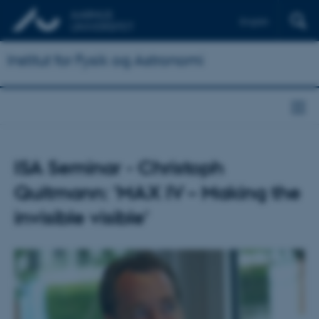
English
Institut for Fysik og Astronomi
ISA Seminar - Christoph
Quitmann: 'MAX IV – Making the
invisible visible'