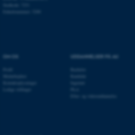
Nødvendige cookies hjælper
Stedkode: 7251
med at gøre hjemmesiden
Enhedsnummer: 5200
brugbar ved at aktivere nogle
grundlæggende funktioner
som navigation mm.
Hjemmesiden kan ikke
fungerer uden disse cookies.
OM OS
UDDANNELSER PÅ AU
Profil
Bachelor
Navn
Udbyder / Domæne
Medarbejdere
Kandidat
be_typo_user
TYPO3 Association
Kontaktoplysninger
Ingeniør
.au.dk
Ledige stillinger
Ph.d.
Efter- og videreuddannelse
fe_typo_user
Typo3 Association
.au.dk