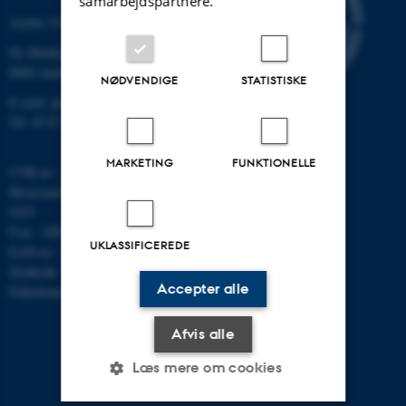
samarbejdspartnere.
Aarhus Universitet
Ny Munkegade 120
8000 Aarhus C
NØDVENDIGE
STATISTISKE
E-mail: phys@au.dk
Tlf: 8715 5696
MARKETING
FUNKTIONELLE
CVR-nr.: 31119103
Momsnummer/VAT: DK 3111
9103
P-nr.: 1009828059
UKLASSIFICEREDE
EAN-nr.: 5798000419872
Stedkode: 7251
Accepter alle
Enhedsnummer: 5200
Afvis alle
Læs mere om cookies