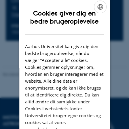
Onsdag 2. december 2020,
kl. 12:15 - 13:45
Cookies giver dig en
Tilføj til kalender
ENGLISH
bedre brugeroplevelse
STED
DANISH
1533-103 (AUD E)
Aarhus Universitet kan give dig den
bedste brugeroplevelse, når du
vælger ”Accepter alle” cookies.
Cookies gemmer oplysninger om,
hvordan en bruger interagerer med et
Revideret 29.09.2025
-
web@phys.au.dk
website. Alle dine data er
anonymiseret, og de kan ikke bruges
til at identificere dig direkte. Du kan
altid ændre dit samtykke under
Cookies i webstedets footer.
Universitetet bruger egne cookies og
INSTITUT FOR FYSIK OG
cookies sat af vores
ASTRONOMI