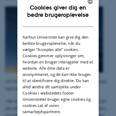
Cookies giver dig en
ENGLISH
bedre brugeroplevelse
DANISH
Aarhus Universitet kan give dig den
bedste brugeroplevelse, når du
vælger ”Accepter alle” cookies.
Cookies gemmer oplysninger om,
hvordan en bruger interagerer med et
website. Alle dine data er
anonymiseret, og de kan ikke bruges
til at identificere dig direkte. Du kan
VLT UT-1 - 4 på Paranalobservatoriet i Chile har leveret
altid ændre dit samtykke under
stjernespektrene. Foto: ESO
Cookies i webstedets footer.
Universitetet bruger egne cookies og
”Det er en ting at påbegynde en artikel og lave alt det
cookies sat af vores
der står i den, men noget helt andet at skulle igennem
samarbejdspartnere.
alt det der sker bagefter for at få lov til at udgive den.