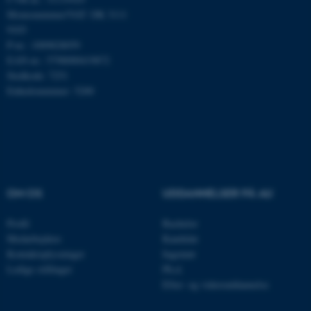
Momsnummer/VAT: DK 3111
9103
P-nr.: 1009828059
EAN-nr.: 5798000419872
Stedkode: 7251
Enhedsnummer: 5200
ASP.NET_SessionId
Microsoft Corporation
.au.dk
OM OS
UDDANNELSER PÅ AU
Profil
Bachelor
Medarbejdere
Kandidat
JSESSIONID
Oracle Corporation
Kontaktoplysninger
Ingeniør
.au.dk
Ledige stillinger
Ph.d.
Efter- og videreuddannelse