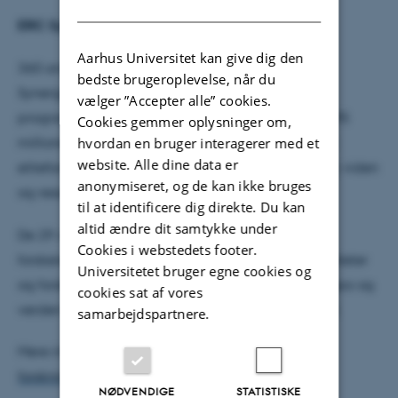
DANISH
ERC Synergy Grants
Aarhus Universitet kan give dig den
360 ansøgninger var indsendt ved den første ERC
bedste brugeroplevelse, når du
Synergy Grant runde under EU's Horizon Europe
vælger ”Accepter alle” cookies.
programmet. Finansieringen, der beløber sig på 295
Cookies gemmer oplysninger om,
hvordan en bruger interagerer med et
millioner euro i alt, vil bistå grupper af to op til fire
website. Alle dine data er
eliteforskere til at samle komplementerende evner, viden
anonymiseret, og de kan ikke bruges
og ressourcer i ét ambitiøst projekt.
til at identificere dig direkte. Du kan
altid ændre dit samtykke under
De 29 vindende projekter involverer 105 primære
Cookies i webstedets footer.
forskere som vil udføre deres forskning ved universiteter
Universitetet bruger egne cookies og
og forskningscentre i 19 lande spredt ud over Europa og
cookies sat af vores
verden over. (Kilde: Det europæiske forskningsråd).
samarbejdspartnere.
Mere information kan tilgås på
det europæiske
forskningsråd ERC officielle presse hjemmeside
NØDVENDIGE
STATISTISKE