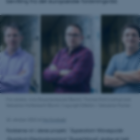
bevilling fra det europæiske forskningsråd.
Fra venstre: Arno Rauschenbeutel (Berlin), Thomas Pohl (Aarhus) and
Sebastian Hofferberth (Bonn). Copyright ErBeStA / Sebastian Pucher.
25. oktober 2022
af
Mai Korsbæk
Forskerne vil i deres projekt, “
Superatom Waveguide
Quantum Electrodynamics
” (SuperWave), skabe et helt