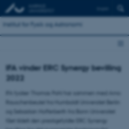
English
Institut for Fysik og Astronomi
IFA vinder ERC Synergy bevilling
2022
IFA fysiker Thomas Pohl har sammen med Arno
Rauschenbeutel fra Humboldt Universitet Berlin
og Sebastian Hofferberth fra Bonn Universitet
fået tildelt den prestigefyldte ERC Synergy