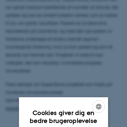
nyt optisk medium bestående af tusinder af atomer, der
opfører sig som en enkelt kollektiv enhed, som er koblet
til lys i en optisk nanofiber. Fiberen er tyndere end
diameteren på atomerne, og med det nye system vil
forskerne undersøge et endnu ukendt regime i
kvanteoptisk forskning, hvor lys kan opføre sig som et
eksotisk nyt fotonisk stof. Projektet vil lede til nye
indsigter, der kan resultere i kvanteteknologiske
anvendelser.
Flere detaljer om SuperWave projektet kan tilgås på
Humbolts Universitets presse
hjemmeside (
https://www.hu-berlin.de/en/press-
portal/nachrichten-en/october-2022/nr-221026
).
Cookies giver dig en
ENGLISH
bedre brugeroplevelse