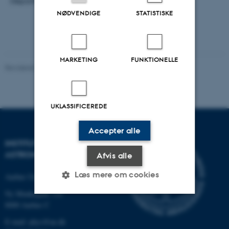
Department of Geoscience
NØDVENDIGE
STATISTISKE
MARKETING
FUNKTIONELLE
Revideret 29.09.2025
-
web@phys.au.dk
UKLASSIFICEREDE
Accepter alle
INSTITUT FOR FYSIK OG
ASTRONOMI
Afvis alle
Læs mere om cookies
Aarhus Universitet
Ny Munkegade 120
8000 Aarhus C
Nødvendige
Statistiske
Marketing
E-mail: phys@au.dk