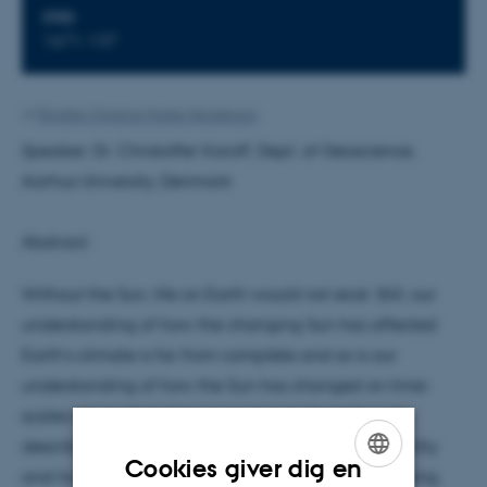
STED
1671-137
Af
Brigitte Christina Harke Henderson
Speaker: Dr. Christoffer Karoff, Dept. of Geoscience,
Aarhus University, Denmark
Abstract:
Without the Sun, life on Earth would not exist. Still, our
understanding of how the changing Sun has affected
Earth’s climate is far from complete and so is our
understanding of how the Sun has changed on time-
scales longer than the space age. In the talk I will
describe our current understanding of solar variability
Cookies giver dig en
and how we have arrived at this understanding using