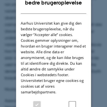
ENGLISH
bedre brugeroplevelse
not only direct observations of sunspots, irradiation
DANISH
variations and magnetic fields, but also indirect
observations i.e. sound waves inside the Sun and
Aarhus Universitet kan give dig den
cosmogenic isotopes in ice cores and tree rings. I will also
bedste brugeroplevelse, når du
discuss how we can use Sun-like stars to improve our
vælger ”Accepter alle” cookies.
understanding of solar variability and how this
Cookies gemmer oplysninger om,
variability can influence our climate. Finally, I will discuss
hvordan en bruger interagerer med et
how the same techniques that we use to understand
website. Alle dine data er
anonymiseret, og de kan ikke bruges
solar variability and its influence on our climate can be
til at identificere dig direkte. Du kan
used to evaluate the risk of solar super storms and the
altid ændre dit samtykke under
devastating effects such events would have on the Earth
Cookies i webstedets footer.
biosystem.
Universitetet bruger egne cookies og
cookies sat af vores
Nicolaj K. Larsen
samarbejdspartnere.
Associate professor, PhD