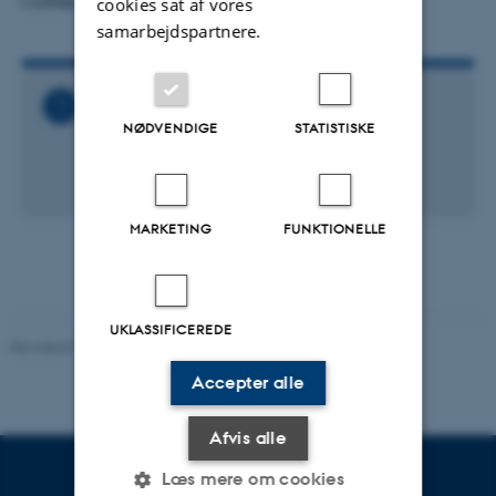
Coffee and cake will be served at 15:05
cookies sat af vores
samarbejdspartnere.
Relaterede filer
NØDVENDIGE
STATISTISKE
General_Physics_Colloquium_-
_Bernhard_Schwingenheuer.ics
2 KB
MARKETING
FUNKTIONELLE
UKLASSIFICEREDE
Revideret 29.09.2025
-
web@phys.au.dk
Accepter alle
Afvis alle
Læs mere om cookies