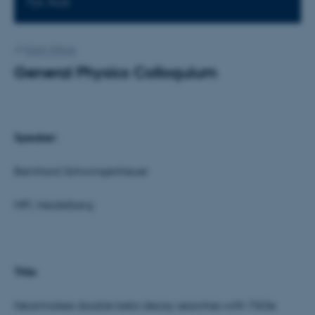
Fys. Aud.
Af
Karin Vittrup
General Physics Colloquium
Speaker:
Bernhard Schwingenheuer
MPI, Heidelberg
Title:
Neutrinoless double beta decay searches with 76Ge