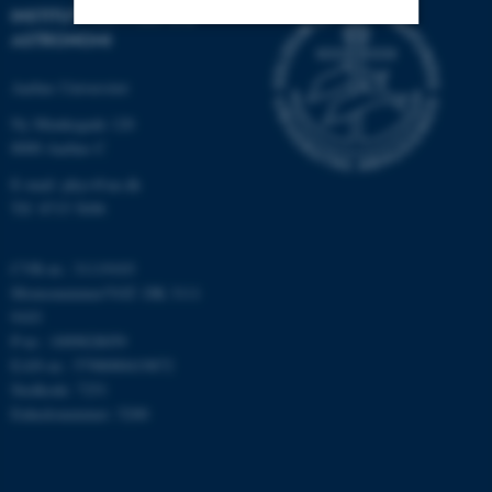
INSTITUT FOR FYSIK OG
ASTRONOMI
Nødvendige
Statistiske
Marketing
Aarhus Universitet
Funktionelle
Uklassificerede
Ny Munkegade 120
8000 Aarhus C
E-mail: phys@au.dk
Nødvendige cookies hjælper
Tlf: 8715 5696
med at gøre hjemmesiden
brugbar ved at aktivere nogle
CVR-nr.: 31119103
grundlæggende funktioner
Momsnummer/VAT: DK 3111
som navigation mm.
9103
Hjemmesiden kan ikke
P-nr.: 1009828059
fungerer uden disse cookies.
EAN-nr.: 5798000419872
Stedkode: 7251
Enhedsnummer: 5200
Navn
Udbyder / Domæne
be_typo_user
TYPO3 Association