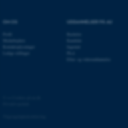
.au.dk
OM OS
UDDANNELSER PÅ AU
fe_typo_user
Typo3 Association
.au.dk
Profil
Bachelor
Medarbejdere
Kandidat
Kontaktoplysninger
Ingeniør
Ledige stillinger
Ph.d.
Efter- og videreuddannelse
©
—
Cookies på au.dk
Privatlivspolitik
ASP.NET_SessionId
Microsoft Corporation
.au.dk
Tilgængelighedserklæring