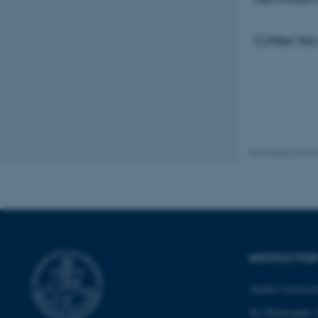
Nødvendige
Coffee/tea 
Nødvendige cooki
grundlæggende fu
cookies.
Revideret 29.09
Navn
be_typo_user
fe_typo_user
INSTITUT FO
Aarhus Universit
Ny Munkegade 