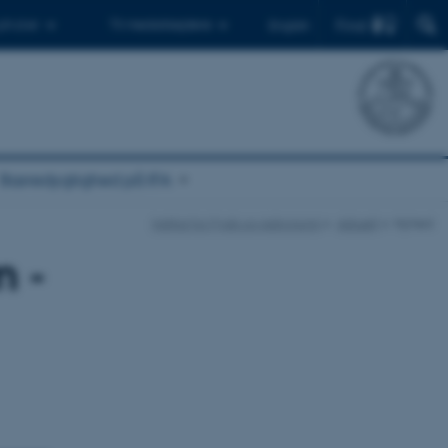
Find
 ph.d.er
Til medarbejdere
English
Bæredygtighed på IFA
Institut for Fysik og Astronomi
Aktuelt
Nyhed
m -