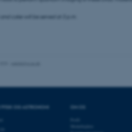
Statistiske
Marketing
Funktionelle
and cake will be served at 3 p.m.
es hjælper med at gøre hjemmesiden brugbar ved at aktiv
nktioner som navigation mm. Hjemmesiden kan ikke funge
.2025
-
web@phys.au.dk
Udbyder / Domæne
Udløb
Beskrivelse
30
Denne cookie sættes af
TYPO3 Association
minutter
TYPO3, og bruges til at 
.au.dk
session, når en backend-
TYPO3 eller Frontend.
30
Dette cookienavn er fo
Typo3 Association
minutter
webindholdsstyringssyst
.au.dk
som en brugersessionside
R FYSIK OG ASTRONOMI
OM OS
muligt at gemme bruger
tilfælde er det muligvis
kan indstilles ved defau
et
Profil
dette kan forhindres af 
de fleste tilfælde er det in
Medarbejdere
120
ødelagt i slutningen af 