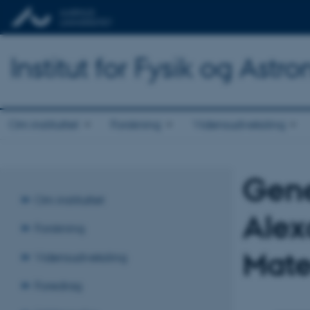
Institut for Fysik og Astr
Om instituttet
Forskning
Vidensudveksling
Gene
Om instituttet
Alex
Forskning
Mater
Vidensudveksling
Foredrag