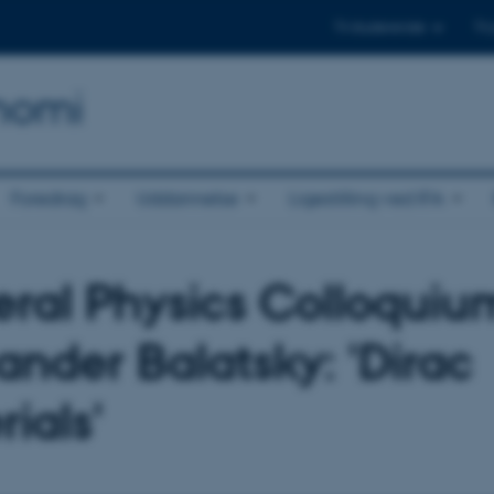
Til studerende
Til
onomi
Foredrag
Uddannelse
Ligestilling ved IFA
ral Physics Colloquiu
ander Balatsky: 'Dirac
ials'