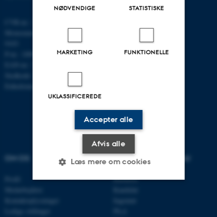
NØDVENDIGE
STATISTISKE
CVR-nr.: 31119103
Momsnummer/VAT: DK 3111
9103
MARKETING
FUNKTIONELLE
P-nr.: 1009828059
EAN-nr.: 5798000419872
Stedkode: 7251
Enhedsnummer: 5200
UKLASSIFICEREDE
Accepter alle
Afvis alle
OM OS
UDDANNELSER PÅ AU
Læs mere om cookies
Profil
Bachelor
Medarbejdere
Kandidat
Nødvendige
Statistiske
Marketing
Kontaktoplysninger
Ingeniør
Ledige stillinger
Ph.d.
Funktionelle
Uklassificerede