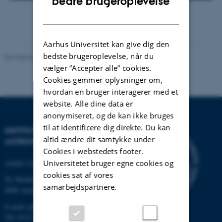
bedre brugeroplevelse
DANISH
Aarhus Universitet kan give dig den
bedste brugeroplevelse, når du
Revideret 29.09.2025
-
web@phys.au.dk
vælger ”Accepter alle” cookies.
Cookies gemmer oplysninger om,
hvordan en bruger interagerer med et
website. Alle dine data er
anonymiseret, og de kan ikke bruges
til at identificere dig direkte. Du kan
INSTITUT FOR FYSIK OG
altid ændre dit samtykke under
ASTRONOMI
Cookies i webstedets footer.
Universitetet bruger egne cookies og
Aarhus Universitet
cookies sat af vores
Ny Munkegade 120
samarbejdspartnere.
8000 Aarhus C
E-mail: phys@au.dk
Tlf: 8715 5696