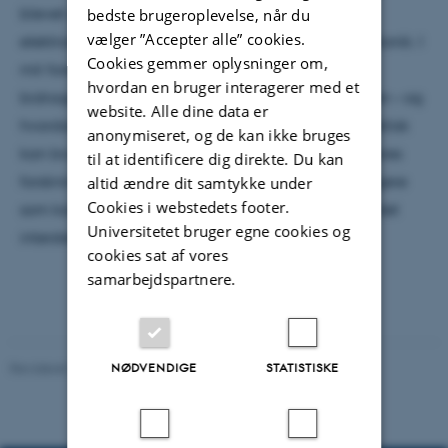
blevet udråbt som vidundermateriale indenfor
bedste brugeroplevelse, når du
vælger ”Accepter alle” cookies.
elektronik, coatings, kompositter og senest også fotonik. I
Cookies gemmer oplysninger om,
mit foredrag fortæller jeg hvordan vi her i Århus
hvordan en bruger interagerer med et
bidrager til den internationale graphen forskningen – og
website. Alle dine data er
hvordan vi prøver at finde ud af hvad graphen faktisk
anonymiseret, og de kan ikke bruges
kan bruges til. Jeg vil også fortælle om hvordan vores
til at identificere dig direkte. Du kan
forskning har vist at nano-graphen (PAH’er) kan agere
altid ændre dit samtykke under
Cookies i webstedets footer.
som katalysatorr for dannelsen af nye molekyler i det
Universitetet bruger egne cookies og
interstellare medium, området mellem stjernerne.
cookies sat af vores
samarbejdspartnere.
NØDVENDIGE
STATISTISKE
Revideret 29.09.2025
-
web@phys.au.dk