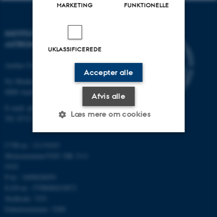
MARKETING
FUNKTIONELLE
INSTITUT FOR FYSIK OG
ASTRONOMI
UKLASSIFICEREDE
Aarhus Universitet
Accepter alle
Ny Munkegade 120
8000 Aarhus C
Afvis alle
E-mail: phys@au.dk
Læs mere om cookies
Tlf: 8715 5696
CVR-nr.: 31119103
Nødvendige
Statistiske
Marketing
Momsnummer/VAT: DK 3111
9103
Funktionelle
Uklassificerede
P-nr.: 1009828059
EAN-nr.: 5798000419872
Stedkode: 7251
Enhedsnummer: 5200
Nødvendige cookies hjælper