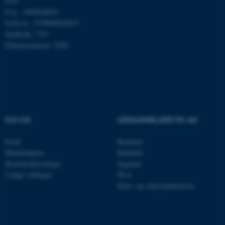
9103
P-nr.: 1009828059
Navn
Udbyder / Domæne
EAN-nr.: 5798000419872
Stedkode: 7251
be_typo_user
TYPO3 Association
.au.dk
Enhedsnummer: 5200
fe_typo_user
Typo3 Association
.au.dk
OM OS
UDDANNELSER PÅ AU
Profil
Bachelor
Medarbejdere
Kandidat
Kontaktoplysninger
Ingeniør
Ledige stillinger
Ph.d.
Efter- og videreuddannelse