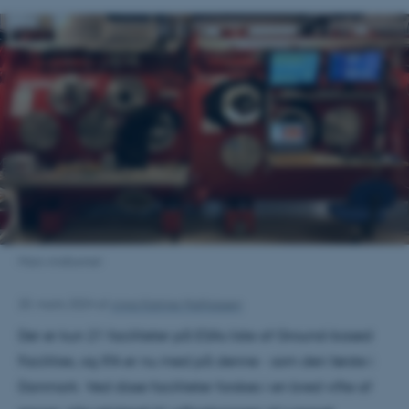
Mars vindtunnel
20. marts 2024
af
Anna Katrine Mathiassen
Der er kun 21 faciliteter på ESAs liste af Ground-based
Facilities, og IFA er nu med på denne - som den første i
Danmark. Ved disse faciliteter forskes i en bred vifte af