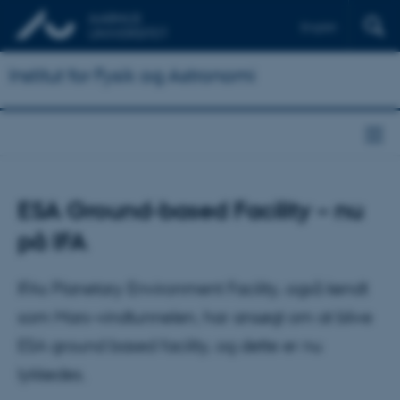
English
Institut for Fysik og Astronomi
ESA Ground-based Facility – nu
på IFA
IFAs Planetary Environment Facility, også kendt
som Mars-vindtunnelen, har ansøgt om at blive
ESA ground based facility, og dette er nu
lykkedes.