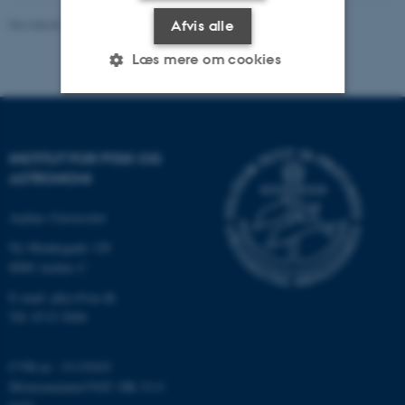
Revideret 29.09.2025
-
web@phys.au.dk
Afvis alle
Læs mere om cookies
Nødvendige
Statistiske
Marketing
INSTITUT FOR FYSIK OG
Funktionelle
Uklassificerede
ASTRONOMI
Aarhus Universitet
Nødvendige cookies hjælper
Ny Munkegade 120
med at gøre hjemmesiden
8000 Aarhus C
brugbar ved at aktivere nogle
E-mail: phys@au.dk
grundlæggende funktioner
Tlf: 8715 5696
som navigation mm.
Hjemmesiden kan ikke
CVR-nr.: 31119103
fungerer uden disse cookies.
Momsnummer/VAT: DK 3111