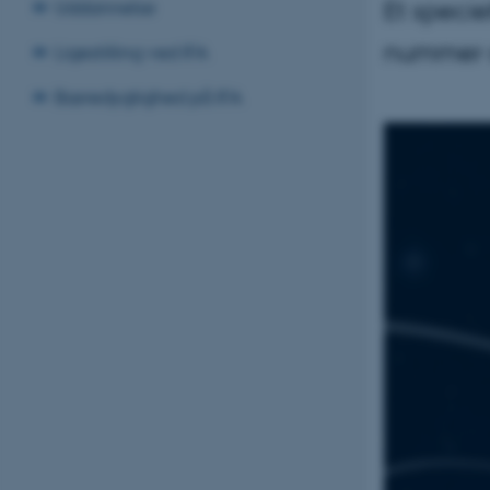
Et specie
Uddannelse
nummer a
Ligestilling ved IFA
Bæredygtighed på IFA