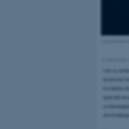
To exoplaneter kr
8. februar 2021
I en ny arti
Sciences fo
fra Stellar
specielt ex
undersøgels
almindelige