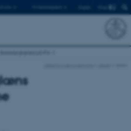
Find
 ph.d.er
Til medarbejdere
English
Bæredygtighed på IFA
Institut for Fysik og Astronomi
Aktuelt
Nyhed
glæns
me