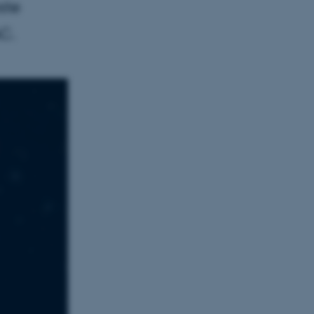
ste
C.