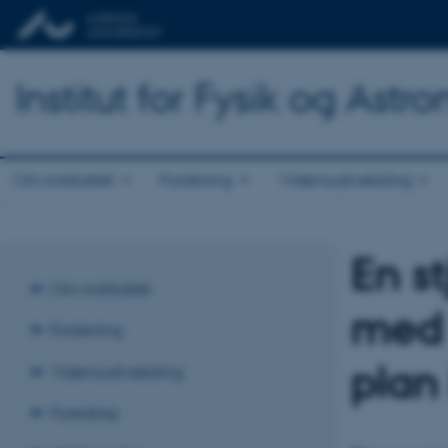
Institut for Fysik og Astr
Om instituttet
Forskning
Vidensudveksling
En s
Om instituttet
med 
Forskning
plan 
Vidensudveksling
Foredrag