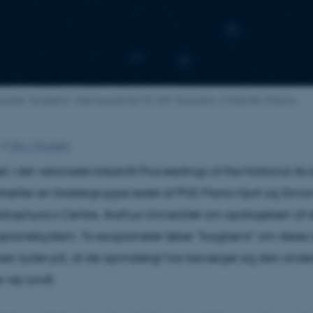
edser "baglæns" i stjernesystemet K2-290. Illustration: Christoffer Grønne.
af
Ole J. Knudsen
kel i det velansete tidsskrift Proceedings of the National 
rtæller en forskergruppe ledet af PhD Maria Hjort og Simo
 Astrophysics Centre, Aarhus Universitet om opdagelsen af
oplanetsystem. To exoplaneter løber "baglæns" om deres s
en tyder på, at de oprindeligt har bevæget sig den and
 vej rundt.