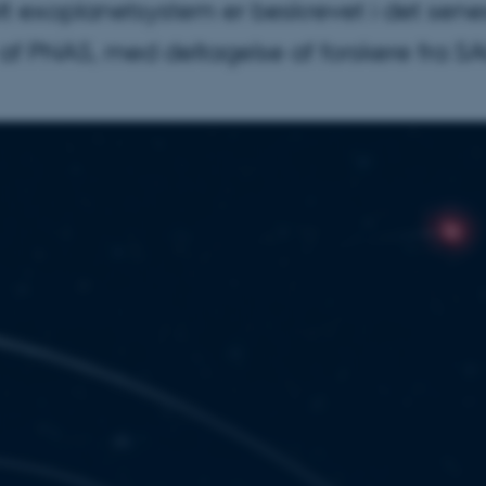
lt exoplanetsystem er beskrevet i det sene
f PNAS, med deltagelse af forskere fra SA