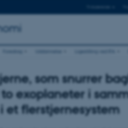
Til studerende
Til
onomi
Foredrag
Uddannelse
Ligestilling ved IFA
tjerne, som snurrer ba
to exoplaneter i sam
i et flerstjernesystem