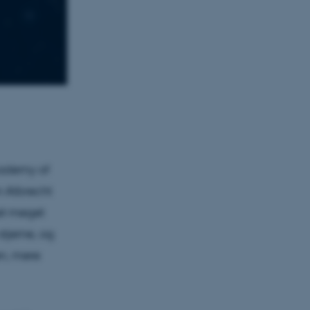
Academy of
n Albrecht
 et meget
tjerne, og
en, mere