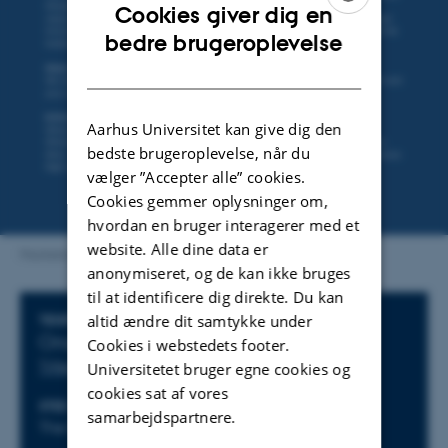
Cookies giver dig en
ENGLISH
bedre brugeroplevelse
DANISH
Aarhus Universitet kan give dig den
bedste brugeroplevelse, når du
vælger ”Accepter alle” cookies.
Cookies gemmer oplysninger om,
hvordan en bruger interagerer med et
website. Alle dine data er
Hackaton Event (for a sustainable future)
anonymiseret, og de kan ikke bruges
til at identificere dig direkte. Du kan
altid ændre dit samtykke under
Oplysninger om arrangementet
TIDSPUNKT
Onsdag 25. maj 2022,
kl. 08:00 - 20:00
Cookies i webstedets footer.
Tilføj til kalender
Universitetet bruger egne cookies og
cookies sat af vores
STED
samarbejdspartnere.
The Kitchen, Universitetsbyen 14