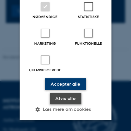
Tilmeld
NØDVENDIGE
STATISTISKE
MARKETING
FUNKTIONELLE
Revideret 29.09.2025
-
web@phys.au.dk
UKLASSIFICEREDE
Accepter alle
Afvis alle
INSTITUT FOR FYSIK OG
ASTRONOMI
Læs mere om cookies
Aarhus Universitet
Ny Munkegade 120