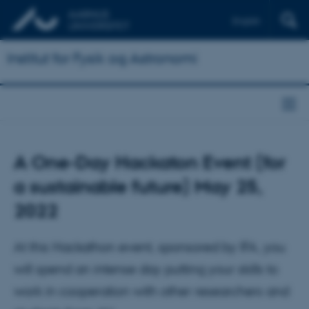
English
Institut for Fysik og Astronomi
A One-Day Hackaton Event (for
a sustainable future) May 25,
2022
At this Hackathon event, sponsored by IFA, you
will spend an intense day putting your skills to
work in cooperation with other researchers and