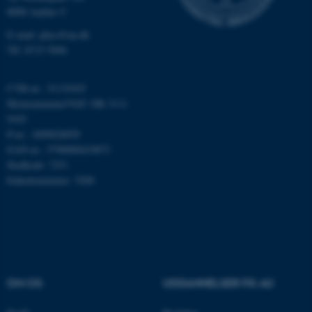
Nødvendige
Statistiske
Marketing
8000 Aarhus C
Funktionelle
Uklassificerede
E-mail: phys@au.dk
Tlf: 8715 5696
Nødvendige cookies hjælper
CVR-nr.: 31119103
med at gøre hjemmesiden
Momsnummer/VAT: DK 3111
9103
brugbar ved at aktivere nogle
P-nr.: 1009828059
grundlæggende funktioner
EAN-nr.: 5798000419872
som navigation mm.
Stedkode: 7251
Hjemmesiden kan ikke
Enhedsnummer: 5200
fungerer uden disse cookies.
Navn
Udbyder / Domæne
be_typo_user
TYPO3 Association
.au.dk
OM OS
UDDANNELSER PÅ AU