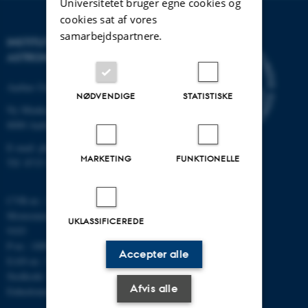
Universitetet bruger egne cookies og
cookies sat af vores
samarbejdspartnere.
INSTITUT FOR FYSIK OG
ASTRONOMI
Aarhus Universitet
NØDVENDIGE
STATISTISKE
Ny Munkegade 120
8000 Aarhus C
E-mail: phys@au.dk
MARKETING
FUNKTIONELLE
Tlf: 8715 5696
CVR-nr.: 31119103
Momsnummer/VAT: DK 3111
UKLASSIFICEREDE
9103
P-nr.: 1009828059
Accepter alle
EAN-nr.: 5798000419872
Stedkode: 7251
Afvis alle
Enhedsnummer: 5200