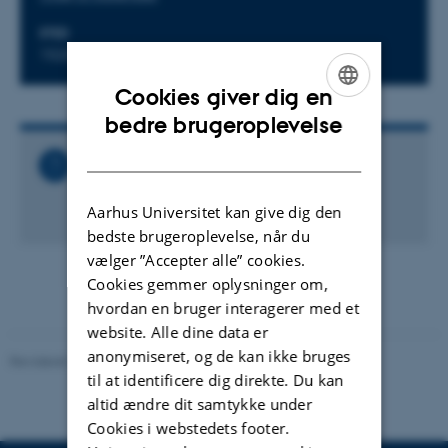
STED
1520-737
Cookies giver dig en
ENGLISH
bedre brugeroplevelse
DANISH
Relaterede filer
Kvinder i fysik - Coffee get together
Aarhus Universitet kan give dig den
400 KB
bedste brugeroplevelse, når du
vælger ”Accepter alle” cookies.
Cookies gemmer oplysninger om,
hvordan en bruger interagerer med et
website. Alle dine data er
anonymiseret, og de kan ikke bruges
Revideret 29.09.2025
-
web@phys.au.dk
til at identificere dig direkte. Du kan
altid ændre dit samtykke under
Cookies i webstedets footer.