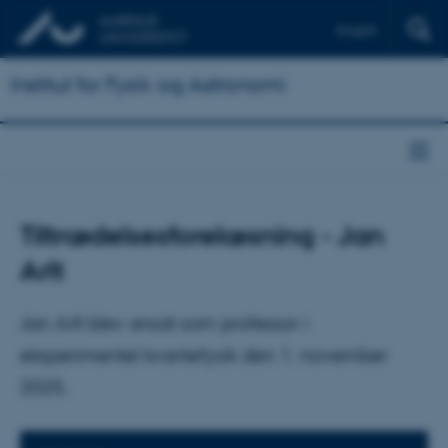
English
Institut for Fysik og Astronomi
Tiltrædelsesforelæsning - Jan
Arlt
Jan Arlt blev ansat som professor i
eksperimentel kvantefysik den 1. november
2025.