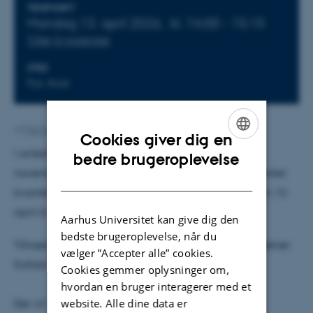
Oplysninger om arrangementet
TIDSPUNKT
Mandag 13. april 2026,
kl. 14:00 - 15:15
Tilføj til kalender
STED
Fys. Aud.
Af
Mai Korsbæk
Cookies giver dig en
I anledning af at Jan Arlt med virkning fra den 1.
ENGLISH
bedre brugeroplevelse
november 2025 er ansat som professor i eksperimentel
DANISH
kvantefysik, holder Jan tiltrædelsesforelæsning den 13.
april kl. 14.00 – 15.15 i FYS AUD.
Aarhus Universitet kan give dig den
bedste brugeroplevelse, når du
Tiltrædelsesforelæsningen afholdes i regi af Ole Rømer
vælger ”Accepter alle” cookies.
Kollokvium, men alle er velkomne.
Cookies gemmer oplysninger om,
hvordan en bruger interagerer med et
website. Alle dine data er
Der vil være kaffe og kage fra kl. 14.00