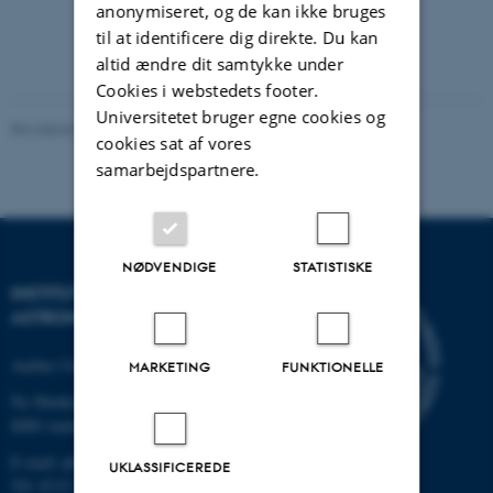
anonymiseret, og de kan ikke bruges
til at identificere dig direkte. Du kan
altid ændre dit samtykke under
Cookies i webstedets footer.
Universitetet bruger egne cookies og
Revideret 29.09.2025
-
web@phys.au.dk
cookies sat af vores
samarbejdspartnere.
NØDVENDIGE
STATISTISKE
INSTITUT FOR FYSIK OG
ASTRONOMI
Aarhus Universitet
MARKETING
FUNKTIONELLE
Ny Munkegade 120
8000 Aarhus C
E-mail: phys@au.dk
UKLASSIFICEREDE
Tlf: 8715 5696