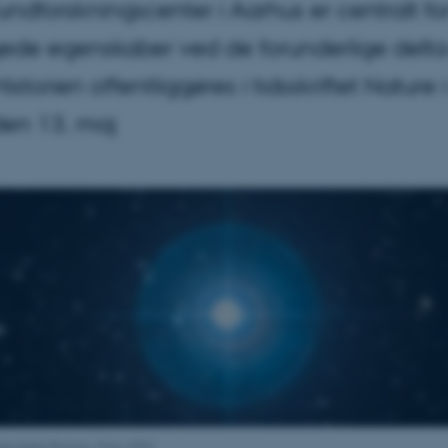
ndforskningscenter i Aarhus er centralt fo
de egenskaber ved de forunderlige delta-
Historien offentliggøres i tidsskriftet Nature 
en 13. maj
nen beta Pictoris. Foto: ESO