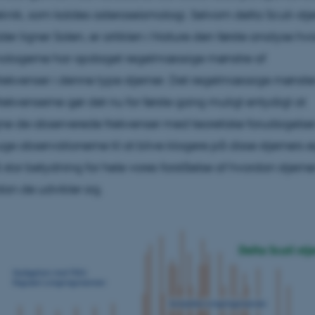
nik, som kaldes asteroseismologi. Selvom delta Scuti-stj
 ligner Solen, er artiklen i Nature den første analyse hvo
mologerne har opdaget regelmæssige mønstre af
rekvenser i denne type stjerner. Det regelmæssige mønster
rekvenserne gør det nu for første gang muligt entydigt at
 de observerede frekvenser med teoretiske forudsigelse
e observationerne til at blive klogere på disse stjerners
å stor betydning for hele vores forståelse af hvordan stjern
an de udvikler sig.