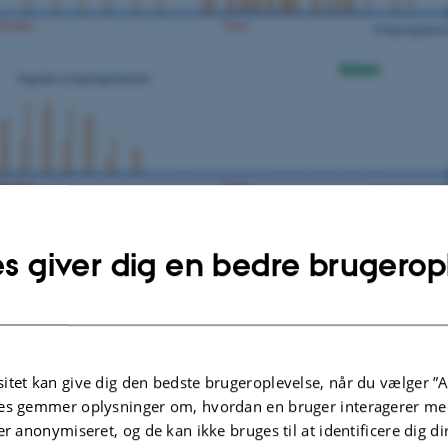
s giver dig en bedre brugerop
der astronomerne svingningsfrekvenser med perioder, som 
en typisk delta Scuti-stjerne varer de fleste svingninger fle
tellitten er der opdaget andre svingninger, som ligner de
itet kan give dig den bedste brugeroplevelse, når du vælger ”A
de orange "pinde" viser hvor energirge svingningerne er. I
es gemmer oplysninger om, hvordan en bruger interagerer med
er anonymiseret, og de kan ikke bruges til at identificere dig d
.