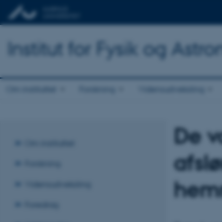
Institut for Fysik og Astr
Om instituttet
Forskning
Vidensudveksling
De v
Om instituttet
afsl
Forskning
hem
Vidensudveksling
Foredrag