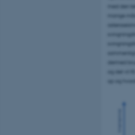
med den tek
mange måder
asteroseis
svingningsf
svingningsf
sammenligne
dermed brug
og det vil f
op og hvord