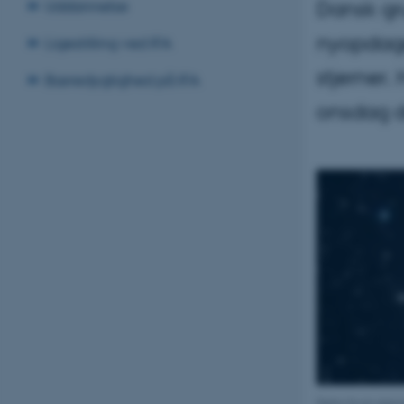
Dansk gru
Uddannelse
nyopdage
Ligestilling ved IFA
stjerner. 
Bæredygtighed på IFA
onsdag d
Delta Scuti-stjer