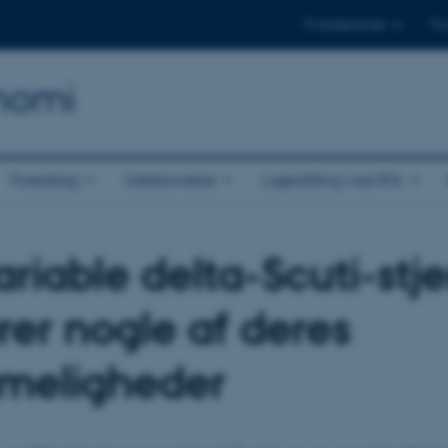
Til studerende
Til
onomi
Foredrag
Uddannelse
Ligestilling ved IFA
ariable delta-Scuti-stj
ører nogle af deres
meligheder