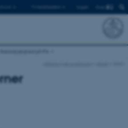
Find
 ph.d.er
Til medarbejdere
English
Bæredygtighed på IFA
Institut for Fysik og Astronomi
Aktuelt
Nyhed
erner