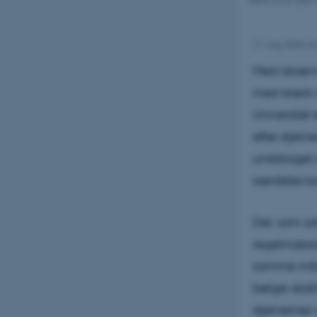
11. maj 2020
af
Med observa
med stærk d
Universitet 
efter stjern
unddraget s
særdeles k
Det, som as
regelmæssig
samme måde
bølger skab
stjernernes