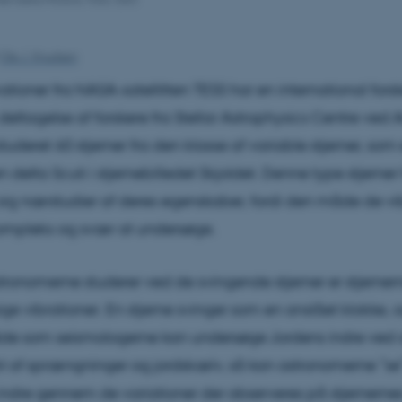
Ole J. Knudsen
tioner fra NASA-satellitten TESS har en international for
eltagelse af forskere fra Stellar Astrophysics Centre ved 
studeret 60 stjerner fra den klasse af variable stjerner, som
en delta Scuti i stjernebilledet Skjoldet. Denne type stjerner 
ig nærstudier af deres egenskaber, fordi den måde de vib
ompleks og svær at undersøge.
tronomerne studerer ved de svingende stjerner er stjerner
e vibrationer. En stjerne svinger som en anslået klokke, 
 som seismologerne kan undersøge Jordens indre ved a
t af sprængninger og jordskælv, så kan astronomerne ”se”
 indre gennem de variationer der observeres på stjernerne