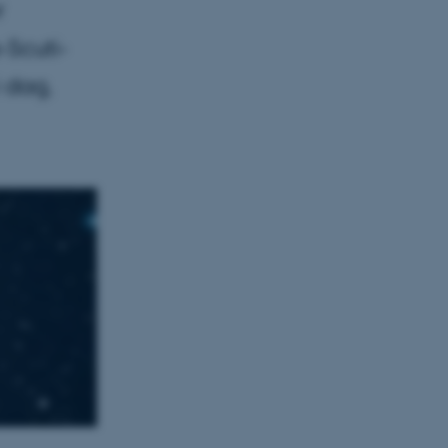
r
Scuti-
i dag,