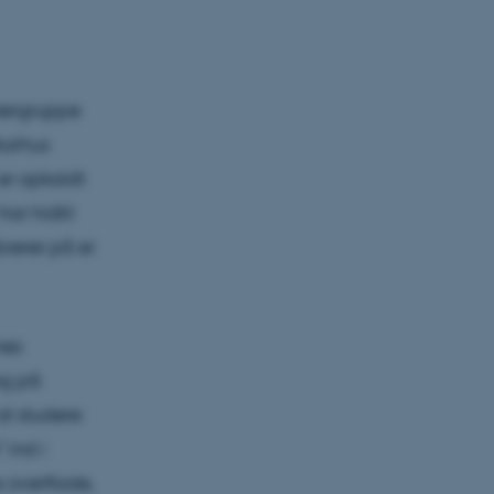
skergruppe
Aarhus
 er opkaldt
har hidtil
rerer på er
nes
og på
t studere
 ind i
s overflade,