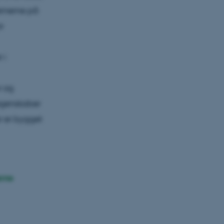
ernerne på
r
 i
r og
 egenskaber
er er bygget