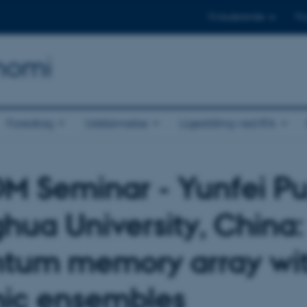
Til studerende
Til
onomi
Foredrag
Uddannelse
Ligestilling ved IFA
 Seminar - Yunfei Pu
ghua University, China
tum memory array wi
ic ensembles