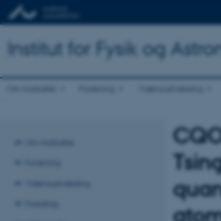
Institut for Fysik og Astr
Om instituttet
Forskning
Vidensudveksling
CQOM
Om instituttet
Tsin
Forskning
quan
Vidensudveksling
Foredrag
atom