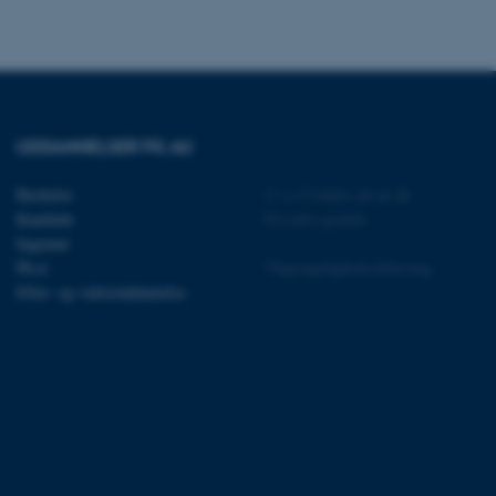
rer uden disse
UDDANNELSER PÅ AU
 vores CMS-udbyder,
identificere en backend-
bruger er logget ind i
Bachelor
©
—
Cookies på au.dk
Kandidat
Privatlivspolitik
rbundet med Typo3-
Ingeniør
emet. Det bruges generelt
Ph.d.
Tilgængelighedserklæring
ntifikator for at gøre det
præferencer, men i mange
Efter- og videreuddannelse
 ikke nødvendigt, da det
lt af platformen, skønt
webstedsadministratorer. I
dstillet til at blive
en browsersession. Det
entifikator i stedet for
ose platform session
emmesider, som er skrevet
gi. Den bruges af serveren
onym brugersession.