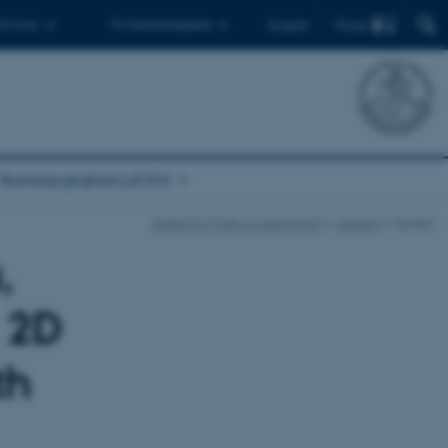
Find
 ph.d.er
Til medarbejdere
English
Bæredygtighed på IFA
Institut for Fysik og Astronomi
Aktuelt
Nyhed
,
: 2D
th