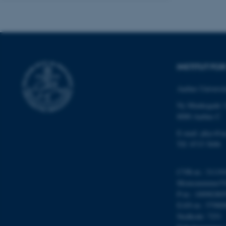
grundlæggende fu
cookies.
Navn
INSTITUT FO
be_typo_user
Aarhus Universit
Ny Munkegade 
fe_typo_user
8000 Aarhus C
E-mail: phys@a
Tlf: 8715 5696
CVR-nr.: 31119
Momsnummer/VA
ASP.NET_SessionId
P-nr.: 10098280
EAN-nr.: 57980
Stedkode: 7251