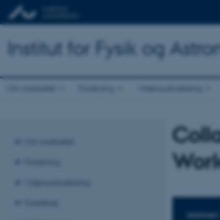
Institut for Fysik og Astr
Om instituttet
Forskning
Vidensudveksling
Coll
Om instituttet
Wor
Forskning
Vidensudveksling
Foredrag
TIDSPUNKT