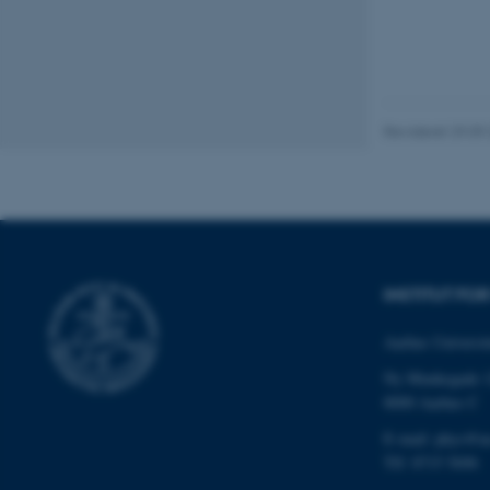
Nødvendige cooki
grundlæggende fu
cookies.
Revideret 29.09
Navn
be_typo_user
INSTITUT FO
fe_typo_user
Aarhus Universit
Ny Munkegade 
8000 Aarhus C
E-mail: phys@a
Tlf: 8715 5696