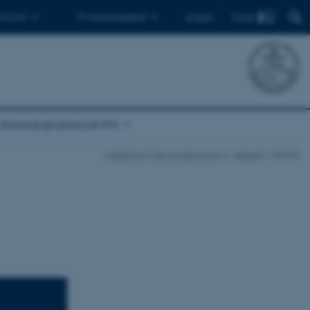
Find
 ph.d.er
Til medarbejdere
English
Bæredygtighed på IFA
Institut for Fysik og Astronomi
Aktuelt
Nyhed