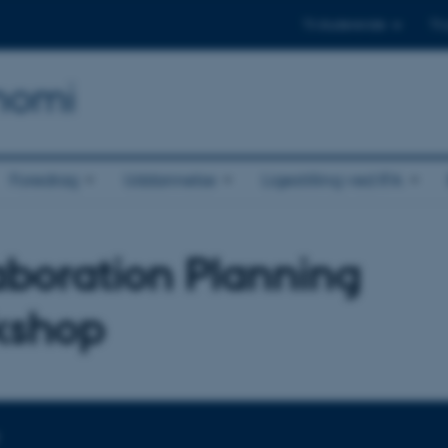
Til studerende
Til
onomi
Foredrag
Uddannelse
Ligestilling ved IFA
aboration Planning
kshop