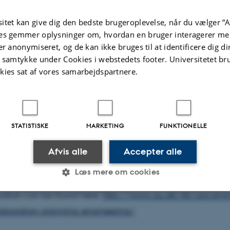
 science and engineering, however more senior researcher
itet kan give dig den bedste brugeroplevelse, når du vælger ”A
es gemmer oplysninger om, hvordan en bruger interagerer med
er anonymiseret, og de kan ikke bruges til at identificere dig d
on planning is a skill set that can be learned. Come and 
t samtykke under Cookies i webstedets footer. Universitetet br
on Planning workshop that offers a simple process on ho
kies sat af vores samarbejdspartnere.
ps, plan projects and proceed to a signed, legal agreemen
ll enable you to understand why collaboration proposals
ld be the principle scientist that succeeds.
m
NKT Photonics
will be present at the workshop. Peter Mos
STATISTISKE
MARKETING
FUNKTIONELLE
rdinator and Research Engineer at NKT Photonics, is ma
EU and govenment funded research projects as well as ap
Afvis alle
Accepter alle
s to maintain the portfolio
Læs mere om cookies
mation can be found here:
http://www.au.dk/sfs/upcomi
laboration-planning-engineering/
Statistiske
Marketing
Funktionelle