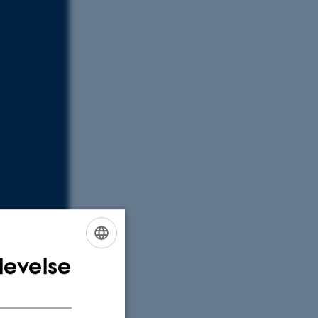
levelse
ENGLISH
orkshop in
DANISH
tudent and