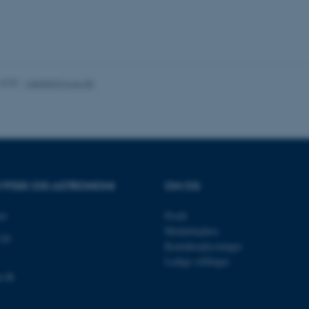
es hjælper med at gøre hjemmesiden brugbar ved at aktiv
nktioner som navigation mm. Hjemmesiden kan ikke funge
.2025
-
web@phys.au.dk
Udbyder / Domæne
Udløb
Beskrivelse
30
Denne cookie sættes af
TYPO3 Association
minutter
TYPO3, og bruges til at 
.au.dk
session, når en backend-
TYPO3 eller Frontend.
R FYSIK OG ASTRONOMI
OM OS
30
Dette cookienavn er fo
Typo3 Association
minutter
webindholdsstyringssyst
.au.dk
som en brugersessionside
et
Profil
muligt at gemme bruger
Medarbejdere
tilfælde er det muligvis
120
kan indstilles ved defau
Kontaktoplysninger
dette kan forhindres af 
Ledige stillinger
de fleste tilfælde er det in
ødelagt i slutningen af 
u.dk
indeholder en tilfældig id
specifikke brugerdata.