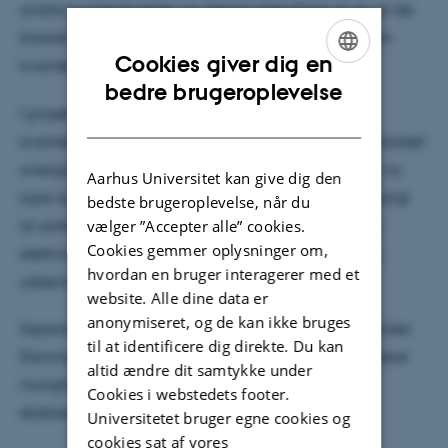
andre kvanteobjekter, og denne interaktion er en af de
basale mekanismer bag nye kvanteteknologier som
Cookies giver dig en
kvantecomputere og kvantekryptering.
ENGLISH
bedre brugeroplevelse
I projektet vil Christian udnytte intrinsiske
DANISH
kvanteegenskaber i en ny klasse af 2D-materialer kaldet
overgangsmetal-dicalcogenider. Ved at bygge en ny
Aarhus Universitet kan give dig den
type lysdiode vil projektet undersøge, om det er muligt
bedste brugeroplevelse, når du
at sortere elektronerne inde i materialet, så kun de
vælger ”Accepter alle” cookies.
Cookies gemmer oplysninger om,
elektroner, der matcher det ønskede fotonspin, kan
hvordan en bruger interagerer med et
udsende lys i dioden.
website. Alle dine data er
anonymiseret, og de kan ikke bruges
Sapere Aude: DFF-Forskningsleder er et program under
til at identificere dig direkte. Du kan
Danmarks Frie Forskningsfond, der giver yngre forskere
altid ændre dit samtykke under
mulighed for at udvikle deres forskningsidéer og
Cookies i webstedets footer.
etablere sig som selvstændige forskningsledere.
Universitetet bruger egne cookies og
cookies sat af vores