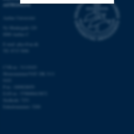
ASTRONOMI
Nødvendige
Statistiske
Marketing
Aarhus Universitet
Funktionelle
Uklassificerede
Ny Munkegade 120
8000 Aarhus C
E-mail: phys@au.dk
Tlf: 8715 5696
Nødvendige cookies hjælper
med at gøre hjemmesiden
brugbar ved at aktivere nogle
CVR-nr.: 31119103
grundlæggende funktioner
Momsnummer/VAT: DK 3111
som navigation mm.
9103
P-nr.: 1009828059
Hjemmesiden kan ikke
EAN-nr.: 5798000419872
fungerer uden disse cookies.
Stedkode: 7251
Enhedsnummer: 5200
Navn
Udbyder / Domæne
be_typo_user
TYPO3 Association
.au.dk