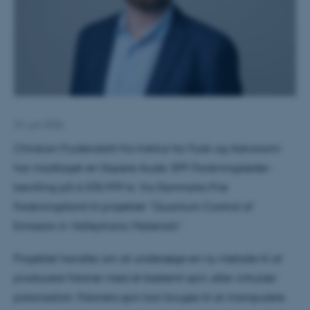
24. juni 2026
Christian Frydendahl fra Institut for Fysik og Astronomi
har modtaget en Sapere Aude: DFF-Forskningsleder-
bevilling på 6.335.999 kr. fra Danmarks Frie
Forskningsfond til projektet “Quantum Control of
Emission in Valleytronic Materials”.
Projektet handler om at undersøge en ny metode til at
producere fotoner med et bestemt spin, eller cirkulær
polarisation. Fotoners spin kan bruges til at manipulere