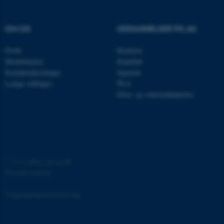
OM OS
UDDANNELSER PÅ AU
fe_typo_user
Typo3 Association
.au.dk
Profil
Bachelor
Medarbejdere
Kandidat
Kontaktoplysninger
Ingeniør
Ledige stillinger
Ph.d.
Efter- og videreuddannelse
©
—
Cookies på au.dk
Privatlivspolitik
ASP.NET_SessionId
Microsoft Corporation
.au.dk
Tilgængelighedserklæring