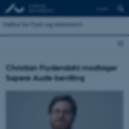
English
Institut for Fysik og Astronomi
Christian Frydendahl modtager
Sapere Aude-bevilling