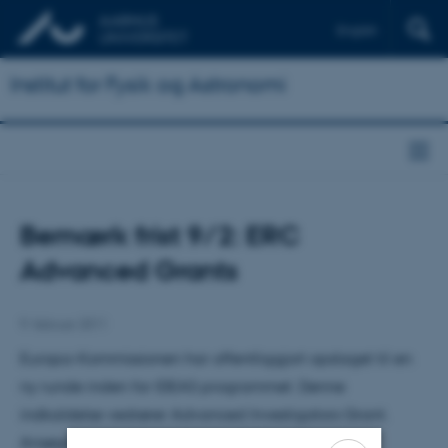
English
Institut for Fysik og Astronomi
Bemærk frist 9/2: ERC
Advanced Grants
9. februar 2011
Europa-Kommissionen har offentliggjort opslaget til en
ny runde inden for IDEAS programmet. Denne
indkaldelse vedrører Advanced Investigators Grant.
Ansøgningsfrist:
den 9. februar 2011
.