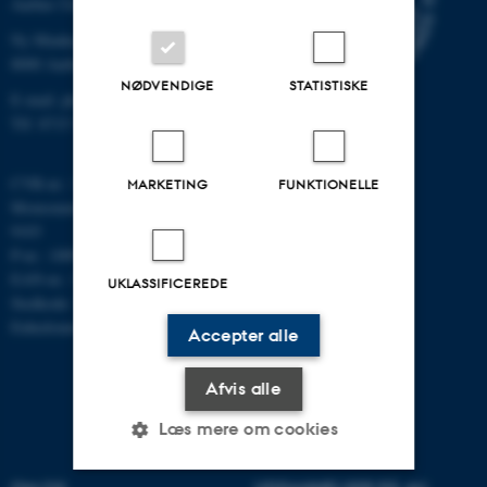
Aarhus Universitet
Ny Munkegade 120
8000 Aarhus C
NØDVENDIGE
STATISTISKE
E-mail: phys@au.dk
Tlf: 8715 5696
CVR-nr.: 31119103
MARKETING
FUNKTIONELLE
Momsnummer/VAT: DK 3111
9103
P-nr.: 1009828059
EAN-nr.: 5798000419872
UKLASSIFICEREDE
Stedkode: 7251
Enhedsnummer: 5200
Accepter alle
Afvis alle
Læs mere om cookies