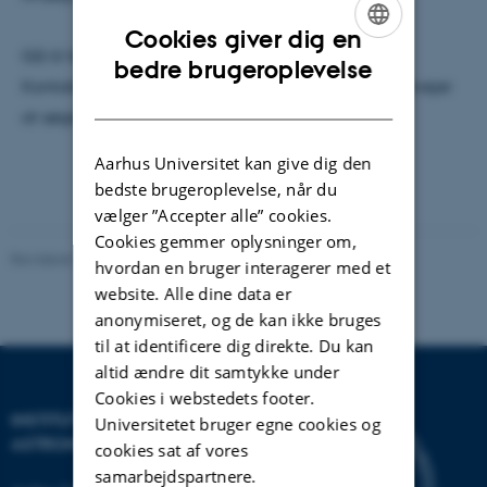
Cookies giver dig en
Gå til følgende link for mere information
fi.dk
.
ENGLISH
bedre brugeroplevelse
Kontakt venligst Marianne Sodemann, hvis du overvejer
DANISH
at søge.
Aarhus Universitet kan give dig den
bedste brugeroplevelse, når du
vælger ”Accepter alle” cookies.
Cookies gemmer oplysninger om,
Revideret 29.09.2025
-
web@phys.au.dk
hvordan en bruger interagerer med et
website. Alle dine data er
anonymiseret, og de kan ikke bruges
til at identificere dig direkte. Du kan
altid ændre dit samtykke under
Cookies i webstedets footer.
INSTITUT FOR FYSIK OG
Universitetet bruger egne cookies og
ASTRONOMI
cookies sat af vores
samarbejdspartnere.