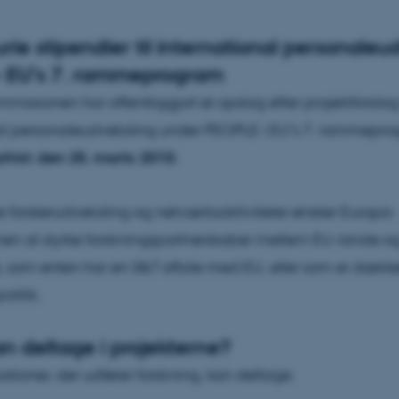
rie stipendier til international personaleu
 – EU’s 7. rammeprogram
issionen har offentliggjort et opslag efter projektforslag 
al personaleudveksling under PEOPLE i EU’s 7. rammepro
rist: den 25. marts 2010
.
te forskerudveksling og netværksaktiviteter ønsker Europa-
en at styrke forskningspartnerskaber mellem EU-lande o
, som enten har en S&T aftale med EU, eller som er dække
litik.
 deltage i projekterne?
ationer, der udfører forskning, kan deltage.