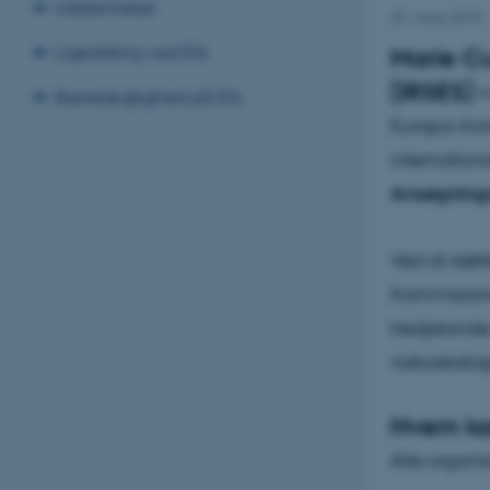
Uddannelse
25. marts 2010
Ligestilling ved IFA
Marie Cu
(IRSES)
Bæredygtighed på IFA
Europa-Komm
internation
Ansøgningsf
Ved at støt
Kommission
tredjelande
naboskabspo
Hvem kan
Alle organis