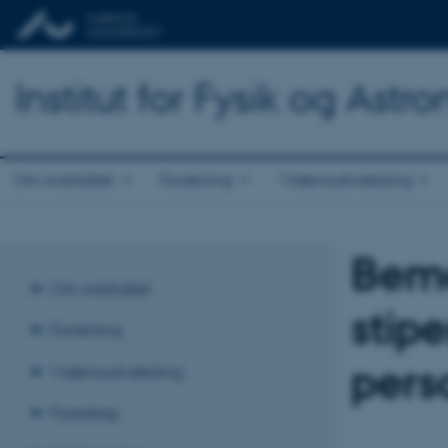
Institut for Fysik og Astr
Om instituttet
Forskning
Vidensudveksling
Bemæ
Om instituttet
stipe
Forskning
pers
Vidensudveksling
Foredrag