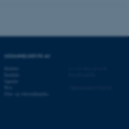
rbundet med Typo3-
emet. Det bruges generelt
ntifikator for at gøre det
præferencer, men i mange
 ikke nødvendigt, da det
lt af platformen, skønt
webstedsadministratorer. I
dstillet til at blive
en browsersession. Det
entifikator i stedet for
ose platform session
UDDANNELSER PÅ AU
emmesider, som er skrevet
gi. Den bruges af serveren
onym brugersession.
Bachelor
©
—
Cookies på au.dk
Kandidat
Privatlivspolitik
session cookie, brugt af
Bruges normalt til at
Ingeniør
ugersession af serveren.
Ph.d.
Tilgængelighedserklæring
ebsites run on the Windows
Efter- og videreuddannelse
is used for load balancing
 page requests are routed
y browsing session.
crosoft to securely verify
crosoft to securely verify