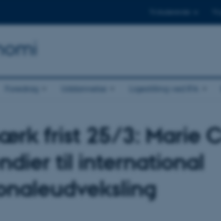
Til studerende
Til
onomi
Foredrag
Uddannelse
Ligestilling ved IFA
rk frist 25/3: Marie C
ndier til international
onaleudveksling