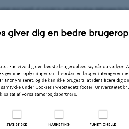
rtiet skal bestå af mindst to selvstændige deltagere fra hv
associeret land, samt en eller flere organisationer fra ove
.
s giver dig en bedre brugerop
t samt lister over de lande, der kan deltage, kan hentes vi
.
itet kan give dig den bedste brugeroplevelse, når du vælger ”A
ser og varighed for stipendierne
es gemmer oplysninger om, hvordan en bruger interagerer med
e gives til følgende typer personale:
er anonymiseret, og de kan ikke bruges til at identificere dig d
t samtykke under Cookies i webstedets footer. Universitetet br
kies sat af vores samarbejdspartnere.
rskere med mindre end fire års erfaring og uden en ph.d.
 forskere med mere end fire års erfaring og med en ph.d.
 og administrativt personale.
STATISTISKE
MARKETING
FUNKTIONELLE