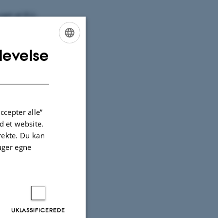
ert sit EU-
nnævnte
levelse
ENGLISH
DANISH
a linket i
ccepter alle”
 et website.
irekte. Du kan
uger egne
 grad
 grad
UKLASSIFICEREDE