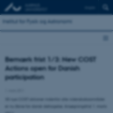
English
Institut for Fysik og Astronomi
Bemærk frist 1/3: New COST
Actions open for Danish
participation
1. marts 2011
30 nye COST aktioner indenfor alle videnskabsområder
er nu åbne for dansk deltagelse. Ansøgningsfrist 1. marts