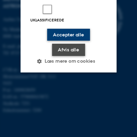
ASTRONOMI
Aarhus Universitet
UKLASSIFICEREDE
Ny Munkegade 120
Accepter alle
8000 Aarhus C
E-mail: phys@au.dk
Afvis alle
Tlf: 8715 5696
Læs mere om cookies
CVR-nr.: 31119103
Momsnummer/VAT: DK 3111
9103
Nødvendige
Statistiske
Marketing
P-nr.: 1009828059
Funktionelle
Uklassificerede
EAN-nr.: 5798000419872
Stedkode: 7251
Enhedsnummer: 5200
Nødvendige cookies hjælper
med at gøre hjemmesiden
brugbar ved at aktivere nogle