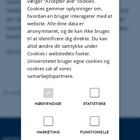
vælger ”Accepter alle” cookies.
oplysninger hos Gorm Bramsnæs eller Dorte Munch
Cookies gemmer oplysninger om,
Nielsen. Til de aktioner, hvor der er dansk interesse, skal
hvordan en bruger interagerer med et
der nomineres et eller to medlemmer (samt eventuelt
website. Alle dine data er
suppleanter) til aktionernes Management Committees.
anonymiseret, og de kan ikke bruges
Deadline for at søge om dette er
1. marts 2011
.
til at identificere dig direkte. Du kan
altid ændre dit samtykke under
Gå til
fi.dk
.
Cookies i webstedets footer.
Universitetet bruger egne cookies og
cookies sat af vores
samarbejdspartnere.
Revideret 29.09.2025
-
web@phys.au.dk
NØDVENDIGE
STATISTISKE
MARKETING
FUNKTIONELLE
INSTITUT FOR FYSIK OG