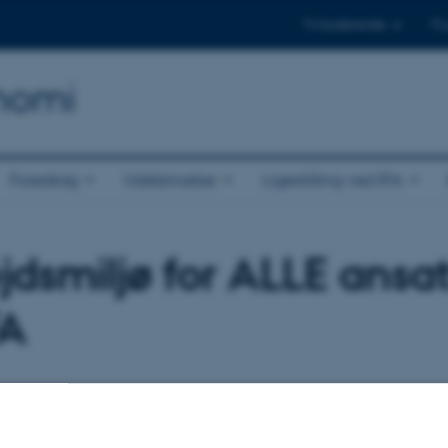
Til studerende
Til
onomi
Foredrag
Uddannelse
Ligestilling ved IFA
jdsmiljø for ALLE ansa
FA