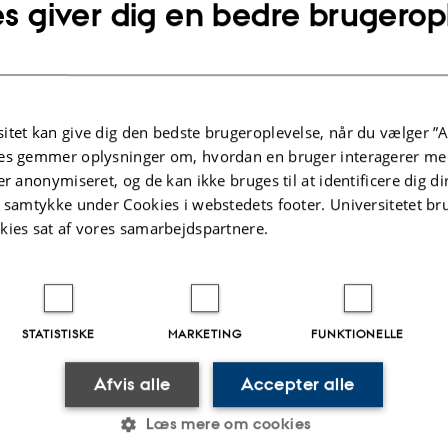
sninger om arrangementet
s giver dig en bedre brugerop
g 20. januar 2020,
kl. 12:30 - 14:00
 kalender
3 (Aud E)
itet kan give dig den bedste brugeroplevelse, når du vælger ”A
es gemmer oplysninger om, hvordan en bruger interagerer med
er anonymiseret, og de kan ikke bruges til at identificere dig d
t samtykke under Cookies i webstedets footer. Universitetet br
kies sat af vores samarbejdspartnere.
.2025
-
web@phys.au.dk
STATISTISKE
MARKETING
FUNKTIONELLE
Afvis alle
Accepter alle
Læs mere om cookies
R FYSIK OG ASTRONOMI
OM OS