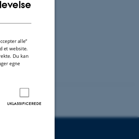
levelse
ENGLISH
DANISH
ccepter alle”
 et website.
irekte. Du kan
uger egne
UKLASSIFICEREDE
UDDANNELSER PÅ AU