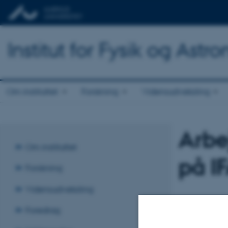
Institut for Fysik og Astr
Om instituttet
Forskning
Vidensudveksling
Arbe
Om instituttet
på I
Forskning
Vidensudveksling
Foredrag
TIDSPUNKT