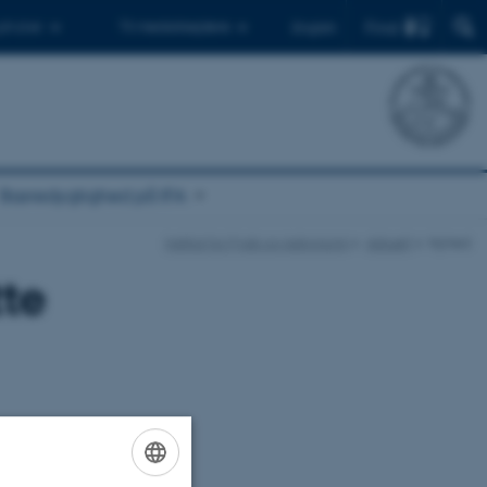
Find
 ph.d.er
Til medarbejdere
English
Bæredygtighed på IFA
Institut for Fysik og Astronomi
Aktuelt
Nyhed
tte