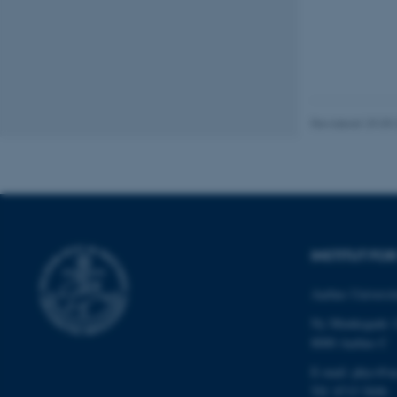
ASP.NET_SessionId
JSESSIONID
Revideret 29.09
AWSALBTGCORS
CFTOKEN
INSTITUT FO
Aarhus Universit
OptanonConsent
Ny Munkegade 
8000 Aarhus C
E-mail: phys@a
Tlf: 8715 5696