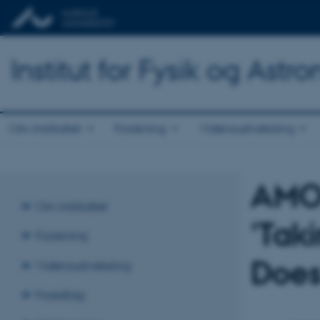
Institut for Fysik og Astr
Om instituttet
Forskning
Vidensudveksling
AMO 
Om instituttet
'Tak
Forskning
Does
Vidensudveksling
Foredrag