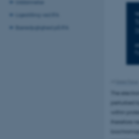
Uddannelse
Ligestilling ved IFA
T
T
Bæredygtighed på IFA
T
S
F
Af
Grete Flarup
The electron
perturbed b
within prote
therefore n
biochromoph