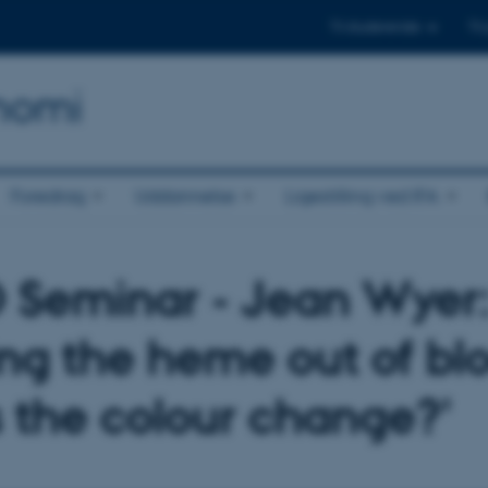
Til studerende
Til
onomi
Foredrag
Uddannelse
Ligestilling ved IFA
Seminar - Jean Wyer
ing the heme out of bl
 the colour change?'