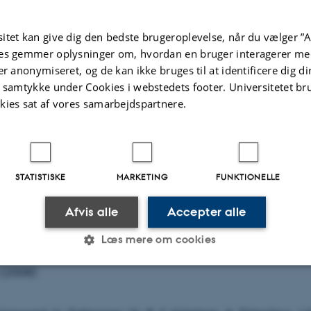
 is important in bioanalytical spectroscopy and for monito
itet kan give dig den bedste brugeroplevelse, når du vælger ”A
nal changes and dynamics. Our latest results which show
es gemmer oplysninger om, hvordan en bruger interagerer med
perturbs the absorption bands will be presented. Interacti
er anonymiseret, og de kan ikke bruges til at identificere dig d
icularly interesting as heme-NO proteins play a key role 
t samtykke under Cookies i webstedets footer. Universitetet br
al functions, for example blood clotting and vasodilation
kies sat af vores samarbejdspartnere.
d-sucking insects. Finally, our spectra provide a natural te
 future quantum chemical theories and methods.
STATISTISKE
MARKETING
FUNKTIONELLE
s
Afvis alle
Accepter alle
kkegaard, A. Ehlerding, P. Hvelplund, U. Kadhane, M.-B.S. K
Læs mere om cookies
ielsen, S. Panja, J.A. Wyer, and H. Zettergren, J. Am. Che
 (2008)
Statistiske
Marketing
Funktionelle