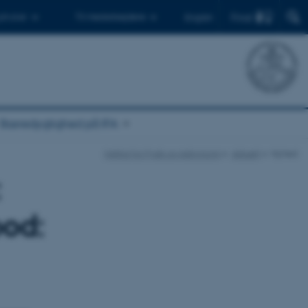
Find
 ph.d.er
Til medarbejdere
English
Bæredygtighed på IFA
Institut for Fysik og Astronomi
Aktuelt
Nyhed
:
ood: