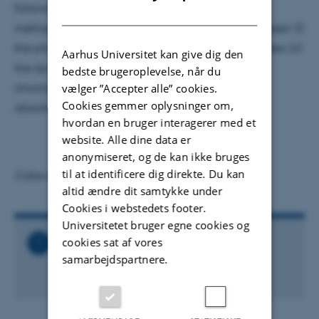
Following an overview of the instrument and the
DANISH
methodology, three different systems will be discussed: (i)
the photophysics of nucleotides and oligonucleotides; (ii)
Aarhus Universitet kan give dig den
the dynamics of the green fluorescent protein
bedste brugeroplevelse, når du
vælger ”Accepter alle” cookies.
chromophore; and (iii) the dynamics of electron
Cookies gemmer oplysninger om,
attachment.
hvordan en bruger interagerer med et
website. Alle dine data er
anonymiseret, og de kan ikke bruges
til at identificere dig direkte. Du kan
Cake and coffee will be available from 15:05
altid ændre dit samtykke under
Cookies i webstedets footer.
Universitetet bruger egne cookies og
cookies sat af vores
Relaterede filer
samarbejdspartnere.
AMO_seminar_Jan_R._R._Verlet.ics
2 KB