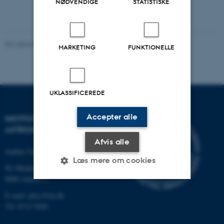
NØDVENDIGE
STATISTISKE
Revideret 29.09.2025
-
web@phys.au.dk
MARKETING
FUNKTIONELLE
UKLASSIFICEREDE
Accepter alle
INSTITUT FOR FYSIK OG
ASTRONOMI
Afvis alle
Aarhus Universitet
Læs mere om cookies
Ny Munkegade 120
8000 Aarhus C
E-mail: phys@au.dk
Nødvendige
Statistiske
Marketing
Tlf: 8715 5696
Funktionelle
Uklassificerede