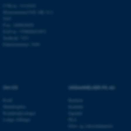
CVR-nr.: 31119103
Momsnummer/VAT: DK 3111
9103
Nødvendige cookies hjælper
P-nr.: 1009828059
med at gøre hjemmesiden
EAN-nr.: 5798000419872
brugbar ved at aktivere nogle
Stedkode: 7251
grundlæggende funktioner
Enhedsnummer: 5200
som navigation mm.
Hjemmesiden kan ikke
fungerer uden disse cookies.
OM OS
UDDANNELSER PÅ AU
Navn
Udbyder / Domæne
be_typo_user
TYPO3 Association
Profil
Bachelor
.au.dk
Medarbejdere
Kandidat
Kontaktoplysninger
Ingeniør
Ledige stillinger
Ph.d.
fe_typo_user
Typo3 Association
Efter- og videreuddannelse
.au.dk