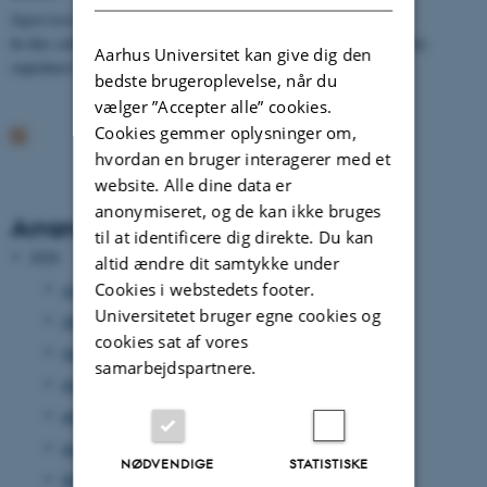
Supervisor: Ulrik Uggerhøj
In this colloquium I will answer the question: Is Batman a realistic
Aarhus Universitet kan give dig den
superhero? Batman is one the few superheroes to not…
bedste brugeroplevelse, når du
vælger ”Accepter alle” cookies.
Cookies gemmer oplysninger om,
hvordan en bruger interagerer med et
website. Alle dine data er
anonymiseret, og de kan ikke bruges
Arrangementsarkiv
til at identificere dig direkte. Du kan
2026
altid ændre dit samtykke under
september 2026
(2 poster)
Cookies i webstedets footer.
Universitetet bruger egne cookies og
juli 2026
(1 post)
cookies sat af vores
juni 2026
(4 poster)
samarbejdspartnere.
maj 2026
(8 poster)
april 2026
(6 poster)
marts 2026
(4 poster)
NØDVENDIGE
STATISTISKE
februar 2026
(2 poster)