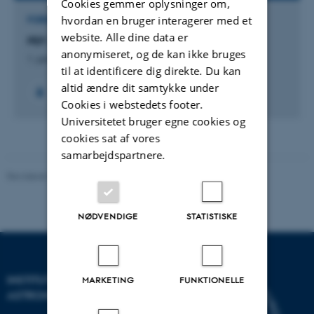
Cookies gemmer oplysninger om,
hvordan en bruger interagerer med et
FORSKNINGSPROJEKT
website. Alle dine data er
PEF: Planetary Environmental facilities
anonymiseret, og de kan ikke bruges
1. januar 2000
til at identificere dig direkte. Du kan
altid ændre dit samtykke under
Cookies i webstedets footer.
Universitetet bruger egne cookies og
cookies sat af vores
samarbejdspartnere.
Revideret 29.01.2024
-
web@phys.au.dk
NØDVENDIGE
STATISTISKE
INSTITUT FOR FYSIK OG
MARKETING
FUNKTIONELLE
ASTRONOMI