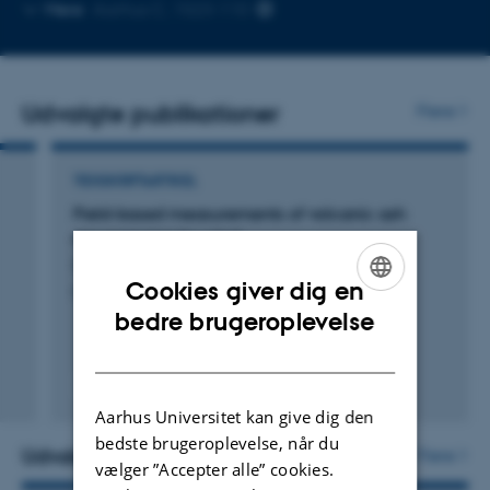
Kopier
Kopier
Mere
Aarhus C, 1523-110
telefonnummer
mailadresse
Udvalgte publikationer
Flere
TIDSSKRIFTARTIKEL
Field-based measurements of volcanic ash
resuspension by wind
Del Bello, E. +7.
Cookies giver dig en
Earth and Planetary Science Letters
ENGLISH
bedre brugeroplevelse
DANISH
Fagfællebedømt
Digital
Aarhus Universitet kan give dig den
version
bedste brugeroplevelse, når du
vedhæftet
Udvalgte projekter
Flere
vælger ”Accepter alle” cookies.