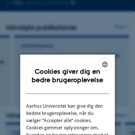
Kopier
Mere
Aarhus C, 1520-528
telefonnummer
Udvalgte publikationer
Flere
TIDSSKRIFTARTIKEL
A close-in giant planet escapes engulfment by
ed
its star
Hon, M. +41.
Cookies giver dig en
ENGLISH
Nature
bedre brugeroplevelse
DANISH
Fagfællebedømt
Digital
Aarhus Universitet kan give dig den
version
bedste brugeroplevelse, når du
vedhæftet
Udvalgte aktiviteter
Flere
vælger ”Accepter alle” cookies.
Cookies gemmer oplysninger om,
FOREDRAG OG MUNDTLIGE BIDRAG
D
hvordan en bruger interagerer med et