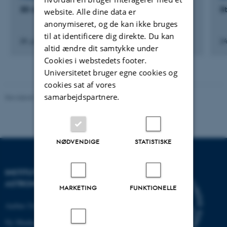
3D simulations on-the-fly for stellar evolution
S
website. Alle dine data er
anonymiseret, og de kan ikke bruges
til at identificere dig direkte. Du kan
28. juni 2019
24
altid ændre dit samtykke under
Cookies i webstedets footer.
Universitetet bruger egne cookies og
cookies sat af vores
samarbejdspartnere.
Revideret 29.01.2024
-
web@phys.au.dk
NØDVENDIGE
STATISTISKE
INSTITUT FOR FYSIK OG
ASTRONOMI
MARKETING
FUNKTIONELLE
Aarhus Universitet
Ny Munkegade 120