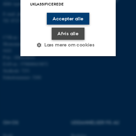
8000 Aarhus C
UKLASSIFICEREDE
E-mail: phys@au.dk
Accepter alle
Tlf: 8715 5696
Afvis alle
CVR-nr.: 31119103
Momsnummer/VAT: DK 3111
Læs mere om cookies
9103
P-nr.: 1009828059
EAN-nr.: 5798000419872
Nødvendige
Statistiske
Marketing
Stedkode: 7251
Enhedsnummer: 5200
Funktionelle
Uklassificerede
Nødvendige cookies hjælper
med at gøre hjemmesiden
brugbar ved at aktivere nogle
OM OS
UDDANNELSER PÅ AU
grundlæggende funktioner
som navigation mm.
Profil
Bachelor