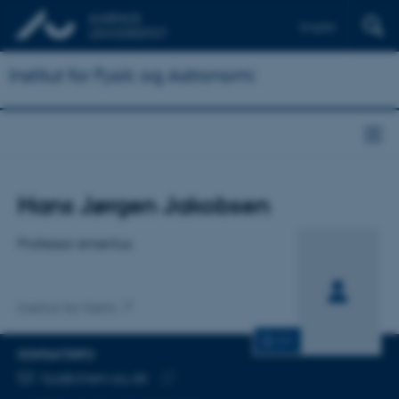
English
Institut for Fysik og Astronomi
Titel
Hans Jørgen Jakobsen
Primær tilknytning
Professor emeritus
Institut for Kemi
CV
KONTAKTINFO
MAILADRESSE
hja@chem.au.dk