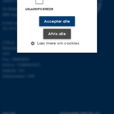
Aarhus Universitet
Ny Munkegade 120
UKLASSIFICEREDE
8000 Aarhus C
Accepter alle
E-mail: phys@au.dk
Tlf: 8715 5696
Afvis alle
CVR-nr.: 31119103
Læs mere om cookies
Momsnummer/VAT: DK 3111
9103
P-nr.: 1009828059
Nødvendige
Statistiske
Marketing
EAN-nr.: 5798000419872
Stedkode: 7251
Funktionelle
Uklassificerede
Enhedsnummer: 5200
Nødvendige cookies hjælper
med at gøre hjemmesiden
brugbar ved at aktivere nogle
grundlæggende funktioner
OM OS
UDDANNELSER PÅ AU