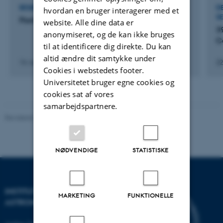
BESØG VED EKSTERN, AKADEMISK INSTITUTION
D
hvordan en bruger interagerer med et
S
Florida State University
website. Alle dine data er
3
anonymiseret, og de kan ikke bruges
C
til at identificere dig direkte. Du kan
altid ændre dit samtykke under
14. nov. 2010
-
27. nov. 2010
22
Cookies i webstedets footer.
Universitetet bruger egne cookies og
cookies sat af vores
samarbejdspartnere.
Revideret 29.01.2024
-
web@phys.au.dk
NØDVENDIGE
STATISTISKE
INSTITUT FOR FYSIK OG
MARKETING
FUNKTIONELLE
ASTRONOMI