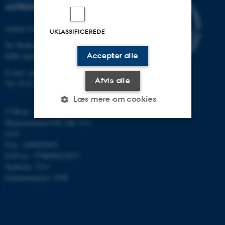
ASTRONOMI
Aarhus Universitet
UKLASSIFICEREDE
Ny Munkegade 120
Accepter alle
8000 Aarhus C
E-mail: phys@au.dk
Afvis alle
Tlf: 8715 5696
Læs mere om cookies
CVR-nr.: 31119103
Momsnummer/VAT: DK 3111
9103
Nødvendige
Statistiske
Marketing
P-nr.: 1009828059
EAN-nr.: 5798000419872
Funktionelle
Uklassificerede
Stedkode: 7251
Enhedsnummer: 5200
Nødvendige cookies hjælper
med at gøre hjemmesiden
brugbar ved at aktivere nogle