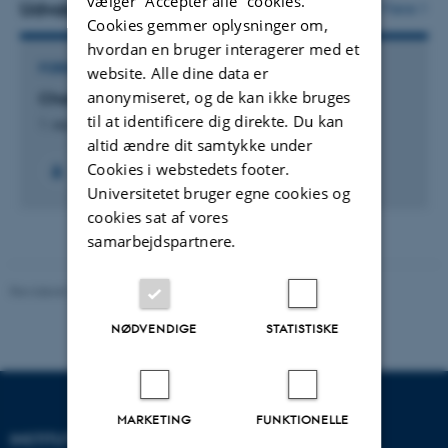
vælger ”Accepter alle” cookies.
vedhæftet
Udvalgte projekter
Flere
Cookies gemmer oplysninger om,
hvordan en bruger interagerer med et
FORSKNINGSPROJEKT
website. Alle dine data er
anonymiseret, og de kan ikke bruges
Characterizing Dynamic Protein Structures
til at identificere dig direkte. Du kan
1. sep. 2010
-
30. nov. 2013
altid ændre dit samtykke under
Cookies i webstedets footer.
Universitetet bruger egne cookies og
cookies sat af vores
samarbejdspartnere.
Revideret 29.01.2024
-
web@phys.au.dk
NØDVENDIGE
STATISTISKE
MARKETING
FUNKTIONELLE
INSTITUT FOR FYSIK OG