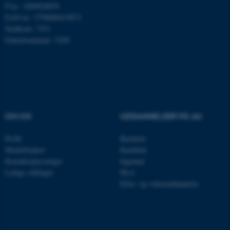
P-nr.: 1009828059
EAN-nr.: 5798000419872
Navn
Udbyder / Domæne
Stedkode: 7251
be_typo_user
TYPO3 Association
Enhedsnummer: 5200
.au.dk
fe_typo_user
Typo3 Association
.au.dk
OM OS
UDDANNELSER PÅ AU
Profil
Bachelor
Medarbejdere
Kandidat
Kontaktoplysninger
Ingeniør
Ledige stillinger
Ph.d.
Efter- og videreuddannelse
ASP.NET_SessionId
Microsoft Corporation