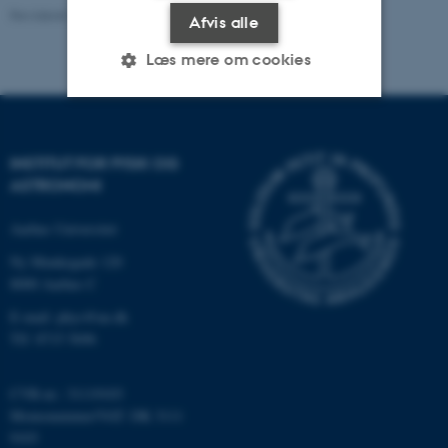
Revideret 29.01.2024
-
web@phys.au.dk
Afvis alle
Læs mere om cookies
Nødvendige
Statistiske
Marketing
INSTITUT FOR FYSIK OG
Funktionelle
Uklassificerede
ASTRONOMI
Aarhus Universitet
Nødvendige cookies hjælper
Ny Munkegade 120
med at gøre hjemmesiden
8000 Aarhus C
brugbar ved at aktivere nogle
E-mail: phys@au.dk
grundlæggende funktioner
Tlf: 8715 5696
som navigation mm.
Hjemmesiden kan ikke
CVR-nr.: 31119103
fungerer uden disse cookies.
Momsnummer/VAT: DK 3111
9103