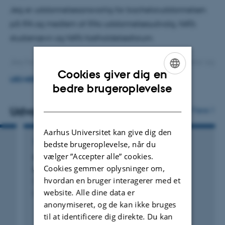
Jeg er uddannelsesansvarlig for bacheloruddannelsen
på IFA og medlem af IFAs uddannelsesudvalg, NATs
studienævn og NATs fastholdelsesforum.
Jeg har undervist i en række kurser på både bachelor og
Cookies giver dig en
kandidatniveau og er nu kursusansvarlig for kurserne
LÆS MERE
ENGLISH
bedre brugeroplevelse
Elektromagnetisme, optik og relativitetsteori i 1. semester
DANISH
og Quantum Engineering og Eksperimentel kvanteoptik
Udvalgte publikationer
Flere
på kandidat.
Aarhus Universitet kan give dig den
TIDSSKRIFTARTIKEL
bedste brugeroplevelse, når du
vælger ”Accepter alle” cookies.
Novel instruments for measuring vapour
Cookies gemmer oplysninger om,
pressure
hvordan en bruger interagerer med et
Dantan, A. & Pedersen, H.
website. Alle dine data er
EU Research
anonymiseret, og de kan ikke bruges
til at identificere dig direkte. Du kan