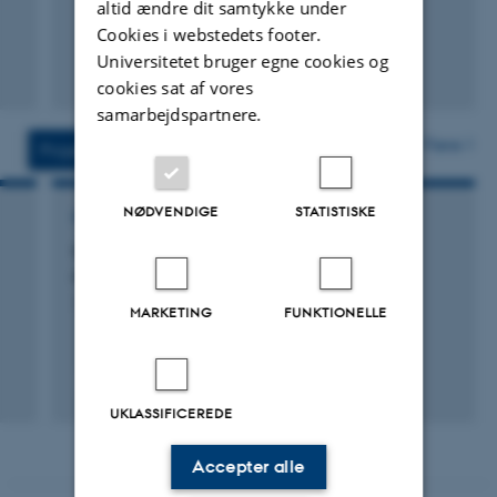
altid ændre dit samtykke under
Cookies i webstedets footer.
Universitetet bruger egne cookies og
cookies sat af vores
samarbejdspartnere.
Flere
Projekter
Aktiviteter
NØDVENDIGE
STATISTISKE
FORSKNINGSPROJEKT
Quantum optomechanics of movable
membranes in optical cavities
1. dec. 2012
-
30. nov. 2016
MARKETING
FUNKTIONELLE
UKLASSIFICEREDE
Accepter alle