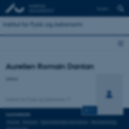
English
Institut for Fysik og Astronomi
Titel
Aurelien Romain Dantan
Primær tilknytning
Lektor
Institut for Fysik og Astronomi
CV
FAGOMRÅDER
Fotonik
Sensorer
Optomekaniske resonatorer
Nanoteknologi