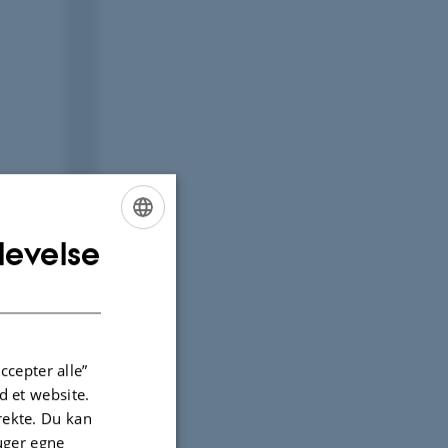
levelse
ENGLISH
DANISH
ccepter alle”
 et website.
irekte. Du kan
uger egne