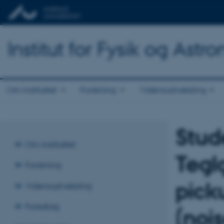
Institut for Fysik og Astr
Om instituttet
Forskning
Vidensudveksling
Stud
Om instituttet
Teglg
Forskning
pick
Vidensudveksling
Foredrag
(noi