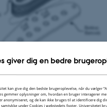
s giver dig en bedre brugerop
 single coil pickup
itet kan give dig den bedste brugeroplevelse, når du vælger ”A
es gemmer oplysninger om, hvordan en bruger interagerer med
plysninger om arrangementet
DSPUNKT
er anonymiseret, og de kan ikke bruges til at identificere dig d
rsdag 25. april 2024,
kl. 14:15 - 15:00
t samtykke under Cookies i webstedets footer. Universitetet br