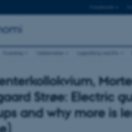
Til studerende
Til
onomi
Foredrag
Uddannelse
Ligestilling ved IFA
enterkollokvium, Mort
aard Strøe: Electric gu
ups and why more is le
se)