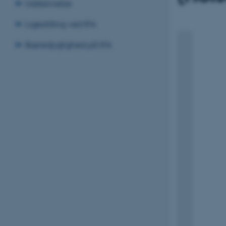
Uddannelse
Ligestilling ved IFA
Bæredygtighed på IFA