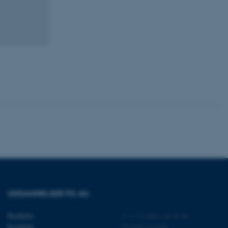
Uklassificerede
ere nogle
rer uden disse
 vores CMS-udbyder,
identificere en backend-
bruger er logget ind i
rbundet med Typo3-
emet. Det bruges generelt
ntifikator for at gøre det
UDDANNELSER PÅ AU
præferencer, men i mange
 ikke nødvendigt, da det
lt af platformen, skønt
webstedsadministratorer. I
Bachelor
©
—
Cookies på au.dk
dstillet til at blive
Kandidat
Privatlivspolitik