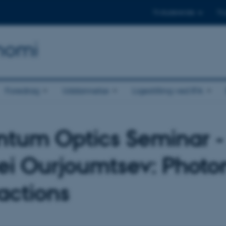
Til studerende
Til
onomi
Foredrag
Uddannelse
Ligestilling ved IFA
tum Optics Seminar -
ei Ourjoumtsev: Photo
ractions