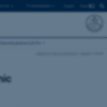
Find
 ph.d.er
Til medarbejdere
English
Bæredygtighed på IFA
Institut for Fysik og Astronomi
Aktuelt
Nyhed
nic