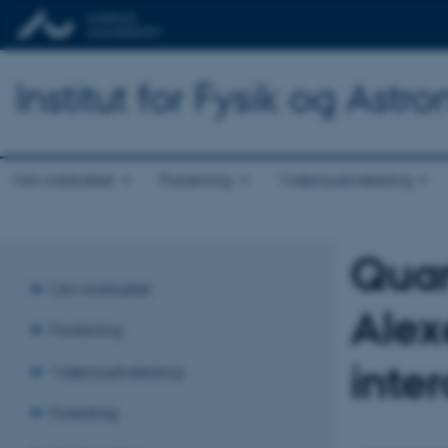
Institut for Fysik og Astr
Om instituttet
Forskning
Vidensudveksling
Quan
Om instituttet
Alex
Forskning
inte
Vidensudveksling
Foredrag