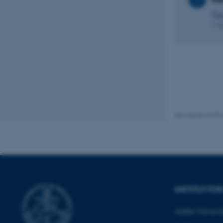
Nødvendige
Qu
1 K
Nødvendige cooki
grundlæggende fu
cookies.
Revideret 29.09
Navn
be_typo_user
fe_typo_user
INSTITUT FO
Aarhus Universit