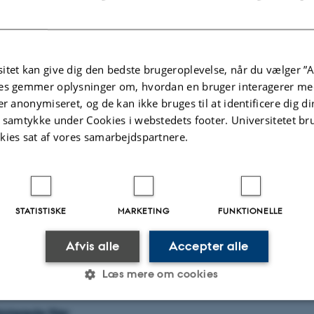
photons bounce off each other is a long-standing goal 
a prerequisite for many tasks in quantum logic, measure
itet kan give dig den bedste brugeroplevelse, når du vælger ”A
es gemmer oplysninger om, hvordan en bruger interagerer med
. I will review current experimental progress towards stron
er anonymiseret, og de kan ikke bruges til at identificere dig d
s between optical photons, and discuss our new project a
t samtykke under Cookies i webstedets footer. Universitetet br
ch interactions in a spatially structured ensemble of Rydb
kies sat af vores samarbejdspartnere.
 and breadrolls will be served at 10:05
.
STATISTISKE
MARKETING
FUNKTIONELLE
antan
Afvis alle
Accepter alle
Læs mere om cookies
aterede filer