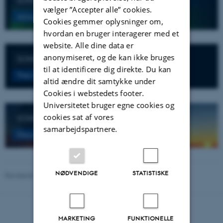
vælger ”Accepter alle” cookies.
About the SONG science
Cookies gemmer oplysninger om,
hvordan en bruger interagerer med et
website. Alle dine data er
anonymiseret, og de kan ikke bruges
SONG webcams
til at identificere dig direkte. Du kan
The Hertzsprung Telescope
altid ændre dit samtykke under
Cookies i webstedets footer.
Universitetet bruger egne cookies og
cookies sat af vores
SONG booklet
samarbejdspartnere.
Discover the world of SONG
NØDVENDIGE
STATISTISKE
Revideret 13.11.2025
-
Søren Frandsen
MARKETING
FUNKTIONELLE