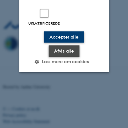
UKLASSIFICEREDE
Accepter alle
Afvis alle
Læs mere om cookies
Nødvendige
Statistiske
Marketing
Hosted by Aarhus University
Funktionelle
Uklassificerede
©
—
Cookies at au.dk
Privacy policy
Nødvendige cookies hjælper
Web Accessibility Statement
med at gøre hjemmesiden