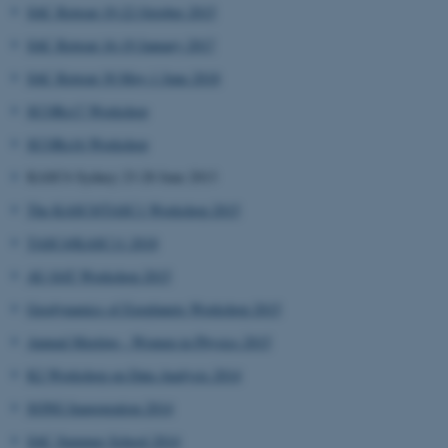
SAC Retreat 19-22 October 2015
SAC Retreat 16-19 January 2017
SAC Retreat 30 May-1 June 2018
SCORe17 Workshop
SCORe16 Workshop
KASC6 Sydney 23-28 June 2013
The KASC8/TASC1 Workshop 2015
TASC4/KASC11 2018
AU-SAT Workshop 2015
Geodynamics of Exoplanets Workshop 2015
Annual Meeting - Women in Physics 2015
K2 Workshop on Data Analysis 2014
SONG Inauguration 2014
SAC Summer School 2014