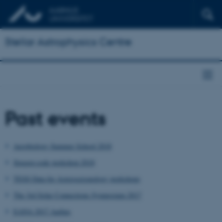
Stellar Astrophysics Centre
Past events
Aerobiology Summer School 2018
Stagger-code workshop 2018
TESS Data for Asteroseismology workshops
The 3rd Solar Connections Symposium 2017
EANA 2017 Aarhus