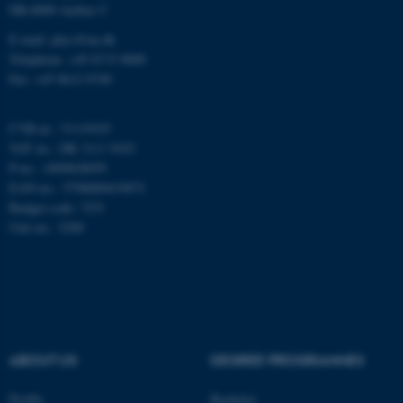
Hjemmesiden kan ikke
DK-8000 Aarhus C
fungerer uden disse cookies.
E-mail: phys@au.dk
Telephone: +45 8715 0000
Fax: +45 8612 0740
Navn
Udbyder / Domæne
CVR-nr.: 31119103
be_typo_user
TYPO3 Association
.au.dk
VAT no.: DK 3111 9103
P-no.: 1009828059
EAN-no.: 5798000419872
Budget code: 7251
fe_typo_user
Typo3 Association
Unit no.: 5200
.au.dk
ABOUT US
DEGREE PROGRAMMES
Profile
Bachelor