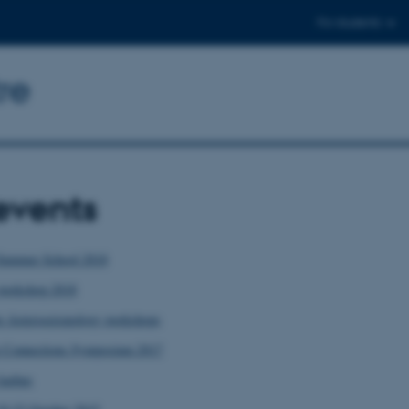
For students
re
events
Summer School 2018
 workshop 2018
r Asteroseismology workshops
r Connections Symposium 2017
arhus