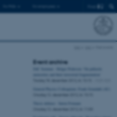
Find
For PhDs
For employees
SAC
SAC
Past events
Event archive
SAC Seminar - Holger Pedersen: 'On pallasite
meteorites and their terrestrial fragmentation'
Tirsdag
18.
december 2012,
kl. 15:15
- 1525-323
General Physics Colloquium: Frank Grundahl (AU)
Onsdag
12.
december 2012,
kl. 15:15
Thesis defense - Søren Frimann
Onsdag
12.
december 2012,
kl. 11:00