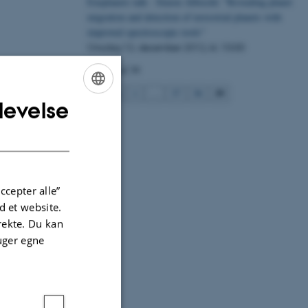
Exoplanets talk - Simon Albrecht: "Revealing planet
migration and detection of terrestrial planets with
improved spectroscopic tools"
Onsdag
12.
december 2012,
kl. 10:00
Side 39 af 39
39
Forrige
1
…
37
38
levelse
ENGLISH
DANISH
ccepter alle”
 et website.
irekte. Du kan
uger egne