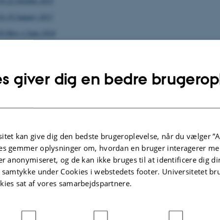
19-22 October 2015
16-19 January 2017
30 May-1 June 2018
rkshop
rkshop
s giver dig en bedre brugerop
y 23-28 June 2013
TASC1 Workshop 2015
11 2018
shop 2015
itet kan give dig den bedste brugeroplevelse, når du vælger ”A
of Exoplanets Workshop 2015
es gemmer oplysninger om, hvordan en bruger interagerer med
er anonymiseret, og de kan ikke bruges til at identificere dig d
ng - Women in Physics 2015
t samtykke under Cookies i webstedets footer. Universitetet br
on Data Analysis 2014
kies sat af vores samarbejdspartnere.
ation 2014
School 2014