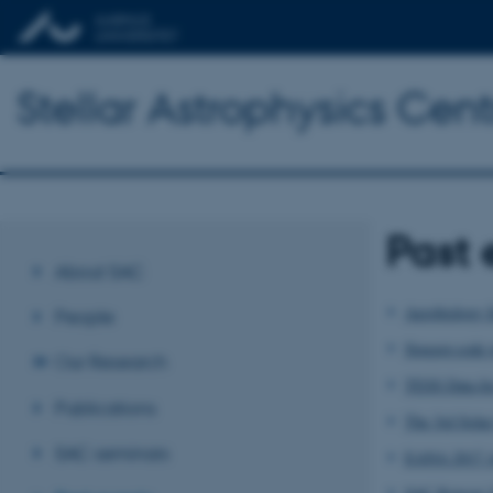
Stellar Astrophysics Cent
Past 
About SAC
Aerobiology 
People
Stagger-code
Our Research
TESS Data fo
Publications
The 3rd Sola
SAC seminars
EANA 2017 A