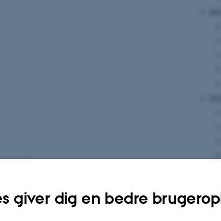
202
202
s giver dig en bedre brugerop