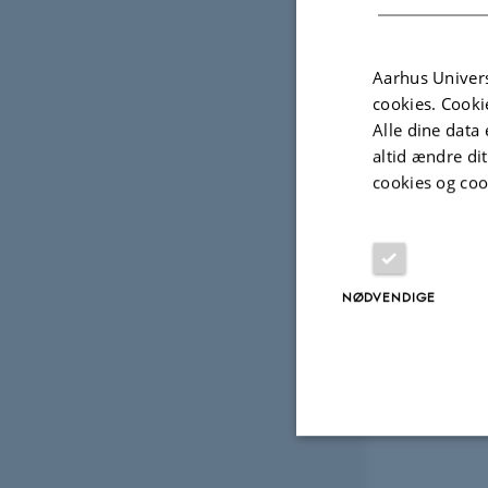
Aarhus Univers
cookies. Cooki
Alle dine data 
altid ændre di
cookies og coo
NØDVENDIGE
Nødvendige