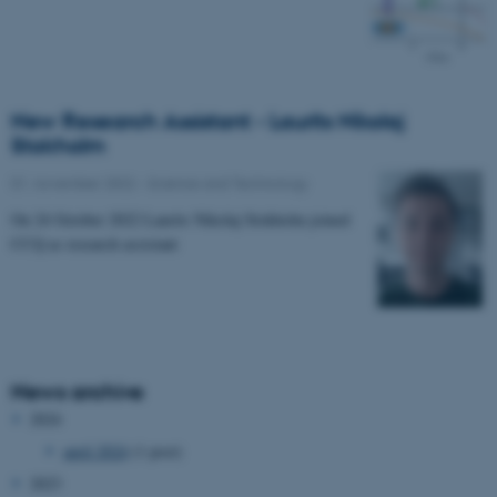
New Research Assistant - Laurits Nikolaj
Stokholm
01. november 2022
-
Science and Technology
On 24 October 2022 Laurits Nikolaj Stokholm joined
CCQ as research assistant
News archive
2024
april 2024
(1 post)
2023