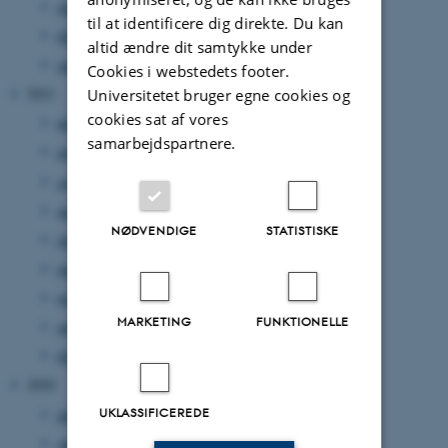
marts 2022
(1 post)
til at identificere dig direkte. Du kan
februar 2022
(4 poster)
altid ændre dit samtykke under
januar 2022
(2 poster)
Cookies i webstedets footer.
2021
Universitetet bruger egne cookies og
cookies sat af vores
december 2021
(6 poster)
samarbejdspartnere.
november 2021
(3 poster)
september 2021
(1 post)
august 2021
(2 poster)
NØDVENDIGE
STATISTISKE
juli 2021
(2 poster)
juni 2021
(2 poster)
maj 2021
(1 post)
MARKETING
FUNKTIONELLE
april 2021
(1 post)
februar 2021
(2 poster)
2020
UKLASSIFICEREDE
december 2020
(1 post)
oktober 2020
(1 post)