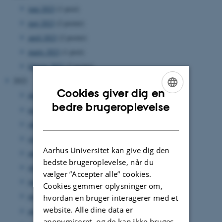
juni 2023
(1 post)
maj 2023
(2 poster)
april 2023
(2 poster)
marts 2023
(1 post)
februar 2023
(2 poster)
2022
Cookies giver dig en
december 2022
(1 post)
ENGLISH
bedre brugeroplevelse
november 2022
(2 poster)
DANISH
oktober 2022
(5 poster)
september 2022
(2 poster)
Aarhus Universitet kan give dig den
august 2022
(3 poster)
bedste brugeroplevelse, når du
juli 2022
(1 post)
vælger ”Accepter alle” cookies.
juni 2022
(1 post)
Cookies gemmer oplysninger om,
maj 2022
(2 poster)
hvordan en bruger interagerer med et
website. Alle dine data er
april 2022
(1 post)
anonymiseret, og de kan ikke bruges