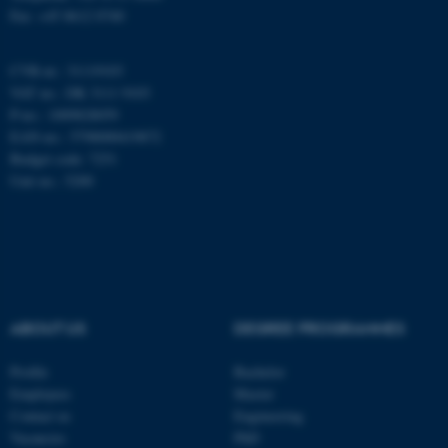
Fax: +45 8612 0740
CVR-nr.: 31119103
Navn
Udbyder / Domæne
VAT no.: DK 3111 9103
be_typo_user
TYPO3 Association
P-no.: 1009828059
.au.dk
EAN-no.: 5798000419872
Budget code: 7251
Unit no.: 5200
fe_typo_user
Typo3 Association
.au.dk
ABOUT US
DEGREE PROGRAMMES
Profile
Bachelor
Employees
Master
Contact us
Engineering
Vacancies
PhD