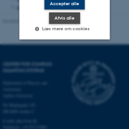
Accepter alle
august 2020
(2 poster)
Afvis alle
Revideret 13.11.2025
-
Mai Korsbæk
Læs mere om cookies
Nødvendige
Statistiske
Marketing
Funktionelle
Uklassificerede
CENTER FOR COMPLEX
QUANTUM SYSTEMS
Department of Physics and
Nødvendige cookies hjælper
Astronomy
med at gøre hjemmesiden
Aarhus University
brugbar ved at aktivere nogle
Ny Munkegade 120
grundlæggende funktioner
DK-8000 Aarhus C
som navigation mm.
Hjemmesiden kan ikke
E-mail: phys@au.dk
fungerer uden disse cookies.
Telephone: +45 8715 0000