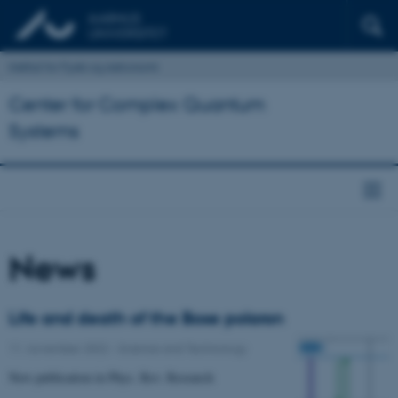
Institut for Fysik og Astronomi
Center for Complex Quantum
Systems
News
Life and death of the Bose polaron
11. november 2022
-
Science and Technology
New publication in Phys. Rev. Research