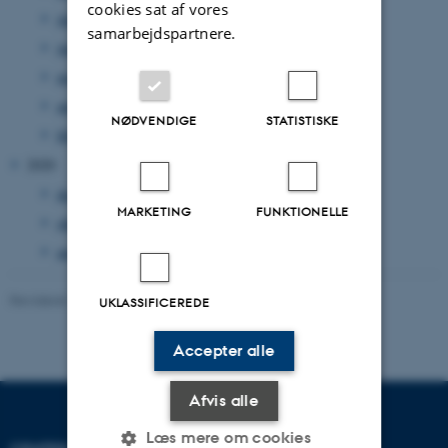
cookies sat af vores
juli 2021
(2 poster)
samarbejdspartnere.
juni 2021
(2 poster)
maj 2021
(1 post)
april 2021
(1 post)
NØDVENDIGE
STATISTISKE
februar 2021
(2 poster)
2020
december 2020
(1 post)
MARKETING
FUNKTIONELLE
oktober 2020
(1 post)
august 2020
(2 poster)
Revideret 13.11.2025
-
Mai Korsbæk
UKLASSIFICEREDE
Accepter alle
Afvis alle
Læs mere om cookies