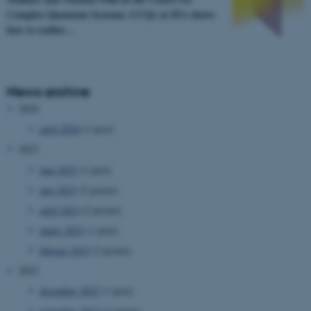
Complex Quantum Systems (CCQ) at IFA shows
how to realize…
News archive
2024
april 2024
(1 post)
2023
juni 2023
(1 post)
maj 2023
(2 poster)
april 2023
(2 poster)
marts 2023
(1 post)
februar 2023
(2 poster)
2022
december 2022
(1 post)