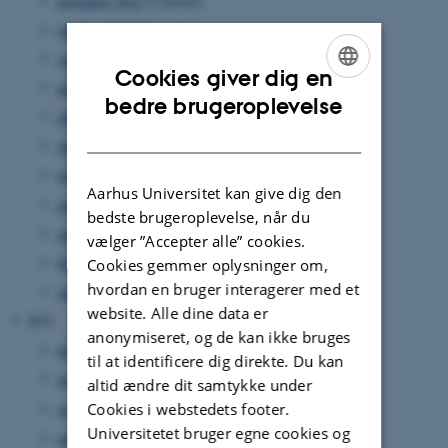
november 2022
(2 poster)
oktober 2022
(5 poster)
september 2022
(2 poster)
Cookies giver dig en
august 2022
(3 poster)
ENGLISH
bedre brugeroplevelse
juli 2022
(1 post)
DANISH
juni 2022
(1 post)
maj 2022
(2 poster)
Aarhus Universitet kan give dig den
april 2022
(1 post)
bedste brugeroplevelse, når du
marts 2022
(1 post)
vælger ”Accepter alle” cookies.
februar 2022
(4 poster)
Cookies gemmer oplysninger om,
hvordan en bruger interagerer med et
januar 2022
(2 poster)
website. Alle dine data er
2021
anonymiseret, og de kan ikke bruges
december 2021
(6 poster)
til at identificere dig direkte. Du kan
november 2021
(3 poster)
altid ændre dit samtykke under
september 2021
(1 post)
Cookies i webstedets footer.
Universitetet bruger egne cookies og
august 2021
(2 poster)