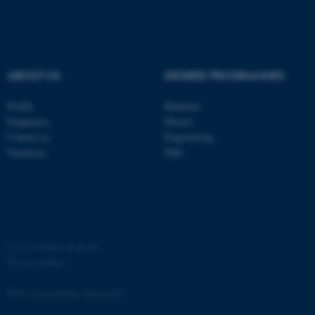
.au.dk
fe_typo_user
Typo3 Association
ABOUT US
DEGREE PROGRAMMES
.au.dk
Profile
Bachelor
Employees
Master
Contact us
Engineering
Vacancies
PhD
©
—
Cookies at au.dk
Privacy policy
ASP.NET_SessionId
Microsoft Corporation
.au.dk
Web Accessibility Statement