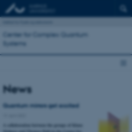
Institut for Fysik og Astronomi
Center for Complex Quantum
Systems
News
Quantum mirrors get excited
19. april 2022
A collaboration between the groups of Klaus
Mølmer and Thomas Pohl in the Center for