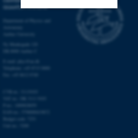
CENTER FOR COMPLEX
QUANTUM SYSTEMS
Nødvendige
Statistiske
Marketing
Department of Physics and
Astronomy
Funktionelle
Uklassificerede
Aarhus University
Ny Munkegade 120
DK-8000 Aarhus C
Nødvendige cookies hjælper
E-mail: phys@au.dk
med at gøre hjemmesiden
Telephone: +45 8715 0000
brugbar ved at aktivere nogle
Fax: +45 8612 0740
grundlæggende funktioner
som navigation mm.
CVR-nr.: 31119103
Hjemmesiden kan ikke
VAT no.: DK 3111 9103
fungerer uden disse cookies.
P-no.: 1009828059
EAN-no.: 5798000419872
Budget code: 7251
Unit no.: 5200
Navn
Udbyder / Domæne
be_typo_user
TYPO3 Association