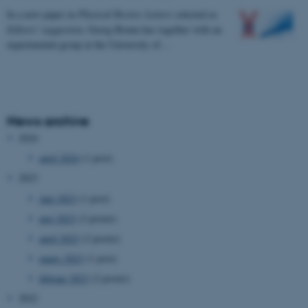
In a new paper in
Physical Review Letters
selected as
Editors' suggestion
, Georg Bruun has together with an
experimental group at the University of…
News archive
2024
april 2024
(1 post)
2023
juni 2023
(1 post)
maj 2023
(2 poster)
april 2023
(2 poster)
marts 2023
(1 post)
februar 2023
(2 poster)
2022