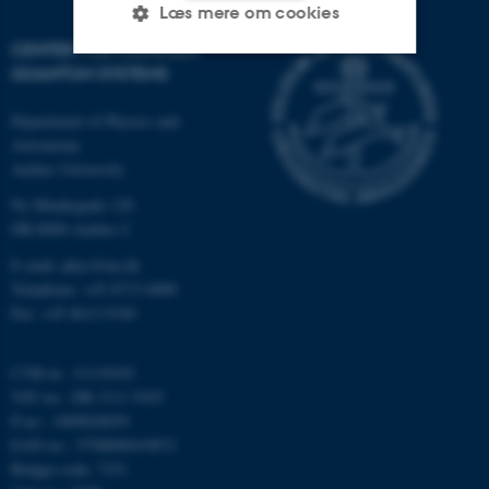
Læs mere om cookies
CENTER FOR COMPLEX
QUANTUM SYSTEMS
Nødvendige
Statistiske
Marketing
Department of Physics and
Funktionelle
Uklassificerede
Astronomy
Aarhus University
Ny Munkegade 120
Nødvendige cookies hjælper
DK-8000 Aarhus C
med at gøre hjemmesiden
E-mail: phys@au.dk
brugbar ved at aktivere nogle
Telephone: +45 8715 0000
grundlæggende funktioner
Fax: +45 8612 0740
som navigation mm.
Hjemmesiden kan ikke
CVR-nr.: 31119103
fungerer uden disse cookies.
VAT no.: DK 3111 9103
P-no.: 1009828059
EAN-no.: 5798000419872
Budget code: 7251
Navn
Udbyder / Domæne