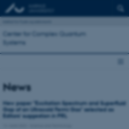
Institut for Fysik og Astronomi
Center for Complex Quantum
Systems
News
New paper "Excitation Spectrum and Superfluid
Gap of an Ultracold Fermi Gas" selected as
Editors' suggestion in PRL
14. marts 2022
-
Science and Technology