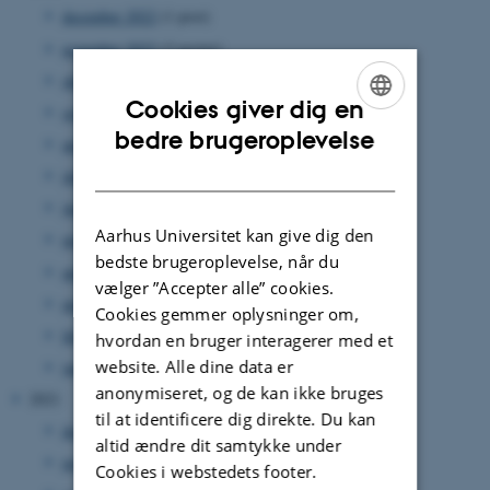
december 2022
(1 post)
november 2022
(2 poster)
oktober 2022
(5 poster)
Cookies giver dig en
september 2022
(2 poster)
ENGLISH
bedre brugeroplevelse
august 2022
(3 poster)
DANISH
juli 2022
(1 post)
juni 2022
(1 post)
Aarhus Universitet kan give dig den
maj 2022
(2 poster)
bedste brugeroplevelse, når du
april 2022
(1 post)
vælger ”Accepter alle” cookies.
marts 2022
(1 post)
Cookies gemmer oplysninger om,
februar 2022
(4 poster)
hvordan en bruger interagerer med et
website. Alle dine data er
januar 2022
(2 poster)
anonymiseret, og de kan ikke bruges
2021
til at identificere dig direkte. Du kan
december 2021
(6 poster)
altid ændre dit samtykke under
november 2021
(3 poster)
Cookies i webstedets footer.