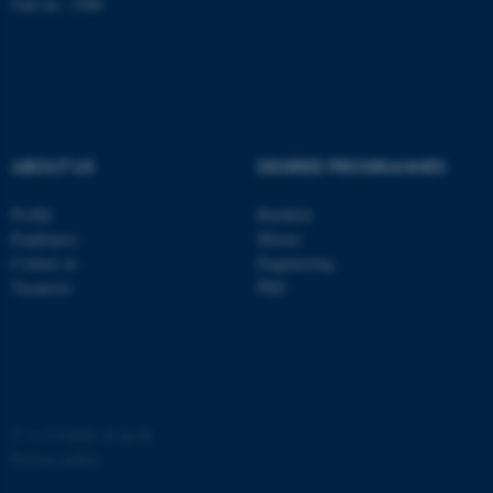
Unit no.: 5200
be_typo_user
TYPO3 Association
.au.dk
fe_typo_user
Typo3 Association
.au.dk
ABOUT US
DEGREE PROGRAMMES
Profile
Bachelor
Employees
Master
Contact us
Engineering
Vacancies
PhD
©
—
Cookies at au.dk
ASP.NET_SessionId
Microsoft Corporation
.au.dk
Privacy policy